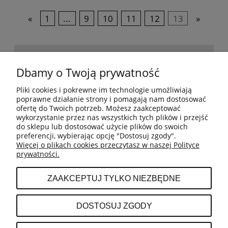
«
1
...
9
10
11
12
13
»
POMOC
Dbamy o Twoją prywatność
Pliki cookies i pokrewne im technologie umożliwiają
BESTSELLERY
poprawne działanie strony i pomagają nam dostosować
ofertę do Twoich potrzeb. Możesz zaakceptować
wykorzystanie przez nas wszystkich tych plików i przejść
do sklepu lub dostosować użycie plików do swoich
MOJE KONTO
preferencji, wybierając opcję "Dostosuj zgody".
Więcej o plikach cookies przeczytasz w naszej Polityce
prywatności.
PŁATNOŚCI I DOSTAWA
ZAAKCEPTUJ TYLKO NIEZBĘDNE
INFORMACJE
DOSTOSUJ ZGODY