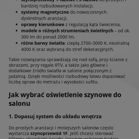
bardziej rozbudowanych instalacji,
systemy magnetyczne
do nowoczesnych,
dyskretnych aranżacji,
oprawy kierunkowe
z regulacją kąta świecenia,
modele o różnych strumieniach świetlnych
– od ok.
300 lm do ponad 2000 lm,
różne barwy światła
: ciepłą 2700–3000 K, neutralną
4000 K oraz wybraną do stref dekoracyjnych.
Takie rozwiązania sprawdzają się nad sofą, przy ścianie z
obrazami, przy regale RTV, a także jako główne i
dodatkowe źródło światła w salonie połączonym z
jadalnią. Dzięki możliwości rozbudowy łatwo dopasować
liczbę opraw do metrażu i wysokości sufitu.
Jak wybrać oświetlenie szynowe do
salonu
1. Dopasuj system do układu wnętrza
Do prostych aranżacji i mniejszych salonów często
wystarcza
szynoprzewód 1F
. Jeśli chcesz sterować
kilkoma obwodami światła, lepszym wyborem będzie