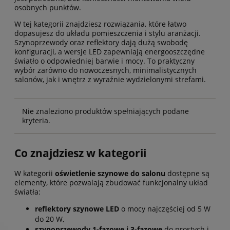
osobnych punktów.
W tej kategorii znajdziesz rozwiązania, które łatwo
dopasujesz do układu pomieszczenia i stylu aranżacji.
Szynoprzewody oraz reflektory dają dużą swobodę
konfiguracji, a wersje LED zapewniają energooszczędne
światło o odpowiedniej barwie i mocy. To praktyczny
wybór zarówno do nowoczesnych, minimalistycznych
salonów, jak i wnętrz z wyraźnie wydzielonymi strefami.
Nie znaleziono produktów spełniających podane
kryteria.
Co znajdziesz w kategorii
W kategorii
oświetlenie szynowe do salonu
dostępne są
elementy, które pozwalają zbudować funkcjonalny układ
światła:
reflektory szynowe LED
o mocy najczęściej od 5 W
do 20 W,
szynoprzewody 1-fazowe i 3-fazowe
do prostych i