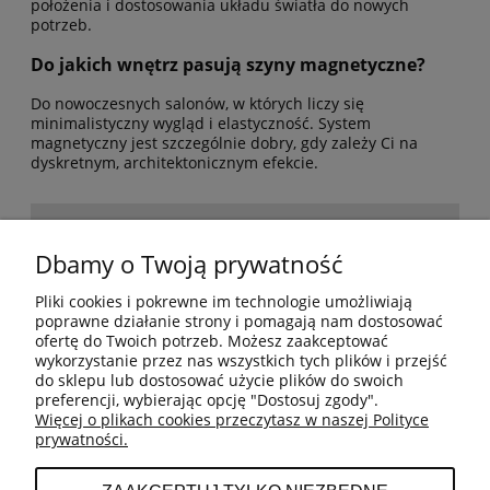
położenia i dostosowania układu światła do nowych
potrzeb.
Do jakich wnętrz pasują szyny magnetyczne?
Do nowoczesnych salonów, w których liczy się
minimalistyczny wygląd i elastyczność. System
magnetyczny jest szczególnie dobry, gdy zależy Ci na
dyskretnym, architektonicznym efekcie.
POMOC
Dbamy o Twoją prywatność
Pliki cookies i pokrewne im technologie umożliwiają
BESTSELLERY
poprawne działanie strony i pomagają nam dostosować
ofertę do Twoich potrzeb. Możesz zaakceptować
wykorzystanie przez nas wszystkich tych plików i przejść
do sklepu lub dostosować użycie plików do swoich
MOJE KONTO
preferencji, wybierając opcję "Dostosuj zgody".
Więcej o plikach cookies przeczytasz w naszej Polityce
prywatności.
PŁATNOŚCI I DOSTAWA