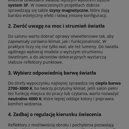
system 3F
. W nowoczesnych projektach dobrze
sprawdzają się także
szyny magnetyczne
, które dają
bardzo estetyczny efekt i łatwą zmianę konfiguracji.
2. Zwróć uwagę na moc i strumień światła
Do salonu warto dobrać oprawy oświetleniowe tak, aby
zapewniały zarówno klimat, jak i funkcjonalność. W
praktyce liczy się nie tylko wat, ale też lumeny. Do światła
ogólnego wybieraj modele o wyższym strumieniu
świetlnym, a do akcentów dekoracyjnych wystarczą
słabsze reflektory punktowe.
3. Wybierz odpowiednią barwę światła
Do strefy wypoczynku najlepiej sprawdza się
ciepła barwa
2700–3000 K
, bo tworzy przytulny klimat. Jeśli salon pełni
też funkcję miejsca do pracy lub czytania, warto rozważyć
neutralne 4000 K
, które lepiej oddaje kolory i poprawia
komfort widzenia.
4. Zadbaj o regulację kierunku świecenia
Reflektory z możliwością obrotu i pochylenia pozwalają