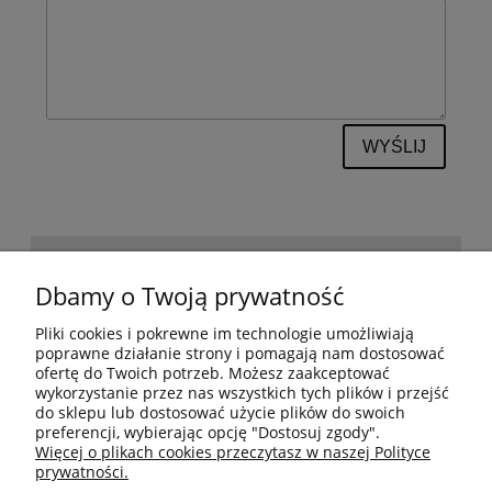
WYŚLIJ
POMOC
Dbamy o Twoją prywatność
Pliki cookies i pokrewne im technologie umożliwiają
BESTSELLERY
poprawne działanie strony i pomagają nam dostosować
ofertę do Twoich potrzeb. Możesz zaakceptować
wykorzystanie przez nas wszystkich tych plików i przejść
do sklepu lub dostosować użycie plików do swoich
MOJE KONTO
preferencji, wybierając opcję "Dostosuj zgody".
Więcej o plikach cookies przeczytasz w naszej Polityce
prywatności.
PŁATNOŚCI I DOSTAWA