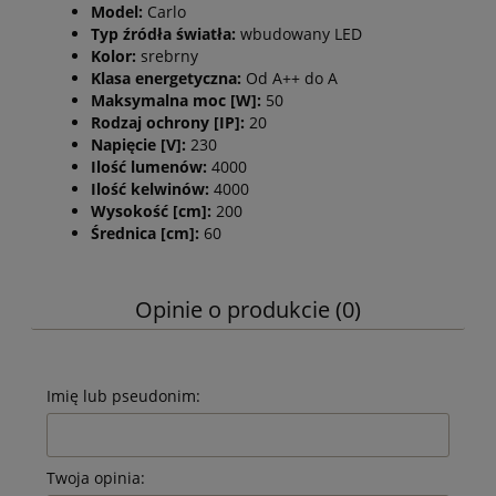
Model:
Carlo
Typ źródła światła:
wbudowany LED
Kolor:
srebrny
Klasa energetyczna:
Od A++ do A
Maksymalna moc [W]:
50
Rodzaj ochrony [IP]:
20
Napięcie [V]:
230
Ilość lumenów:
4000
Ilość kelwinów:
4000
Wysokość [cm]:
200
Średnica [cm]:
60
Opinie o produkcie (0)
Imię lub pseudonim:
Twoja opinia: