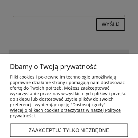
WYŚLIJ
POMOC
Dbamy o Twoją prywatność
Pliki cookies i pokrewne im technologie umożliwiają
BESTSELLERY
poprawne działanie strony i pomagają nam dostosować
ofertę do Twoich potrzeb. Możesz zaakceptować
wykorzystanie przez nas wszystkich tych plików i przejść
do sklepu lub dostosować użycie plików do swoich
MOJE KONTO
preferencji, wybierając opcję "Dostosuj zgody".
Więcej o plikach cookies przeczytasz w naszej Polityce
prywatności.
PŁATNOŚCI I DOSTAWA
ZAAKCEPTUJ TYLKO NIEZBĘDNE