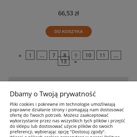
66,53 zł
DO KOSZYKA
«
1
...
7
8
9
10
11
...
13
»
POMOC
Dbamy o Twoją prywatność
Pliki cookies i pokrewne im technologie umożliwiają
BESTSELLERY
poprawne działanie strony i pomagają nam dostosować
ofertę do Twoich potrzeb. Możesz zaakceptować
wykorzystanie przez nas wszystkich tych plików i przejść
do sklepu lub dostosować użycie plików do swoich
MOJE KONTO
preferencji, wybierając opcję "Dostosuj zgody".