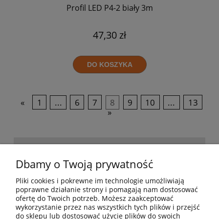
Profil LED P4-2 biały 3m
47,30 zł
DO KOSZYKA
«
1
...
6
7
8
9
10
...
13
»
POMOC
Dbamy o Twoją prywatność
Pliki cookies i pokrewne im technologie umożliwiają
BESTSELLERY
poprawne działanie strony i pomagają nam dostosować
ofertę do Twoich potrzeb. Możesz zaakceptować
wykorzystanie przez nas wszystkich tych plików i przejść
do sklepu lub dostosować użycie plików do swoich
MOJE KONTO