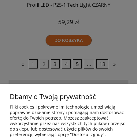
Profil LED - P25-1 Tech Light CZARNY
59,29 zł
DO KOSZYKA
«
1
2
3
4
5
...
13
»
POMOC
Dbamy o Twoją prywatność
Pliki cookies i pokrewne im technologie umożliwiają
BESTSELLERY
poprawne działanie strony i pomagają nam dostosować
ofertę do Twoich potrzeb. Możesz zaakceptować
wykorzystanie przez nas wszystkich tych plików i przejść
do sklepu lub dostosować użycie plików do swoich
MOJE KONTO
preferencji, wybierając opcję "Dostosuj zgody".