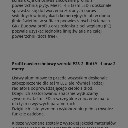
konstrukcja umożliwia zlicowanie profilu z
powierzchnią płyty. Mieści 4-5 taśm LED i doskonale
sprawdza się do tworzenia złożonych opraw
świetlnych w budynkach komercyjnych lub w domu
(linie świetlne w sufitach podwieszanych i ścianach
GK). Budowa profilu oraz osłonka z poliwęglanu (PC)
pozwala uzyskać jednolitą linię światła na całej
powierzchni (dot’s free).
Profil nawierzchniowy szeroki P23-2 BIAŁY- 1 oraz 2
metry
Listwy aluminiowe to przede wszystkim doskonałe
zabezpieczenie dla taśm LED ale również rodzaj
radiatora odprowadzającego ciepło z diod.
Dzięki ich zastosowaniu znacznie wydłużamy
żywotność taśm LED, a szczególne znaczenie ma to
dla tych o wyższych parametrach.
Dzięki ich estetycznemu wykończeniu pełnią również
funkcje ozdobne.
Klosze wykonane zostały z wysokiej jakości materiałów