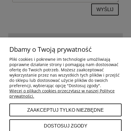
WYŚLIJ
POMOC
Dbamy o Twoją prywatność
Pliki cookies i pokrewne im technologie umożliwiają
BESTSELLERY
poprawne działanie strony i pomagają nam dostosować
ofertę do Twoich potrzeb. Możesz zaakceptować
wykorzystanie przez nas wszystkich tych plików i przejść
do sklepu lub dostosować użycie plików do swoich
MOJE KONTO
preferencji, wybierając opcję "Dostosuj zgody".
Więcej o plikach cookies przeczytasz w naszej Polityce
prywatności.
PŁATNOŚCI I DOSTAWA
ZAAKCEPTUJ TYLKO NIEZBĘDNE
INFORMACJE
DOSTOSUJ ZGODY