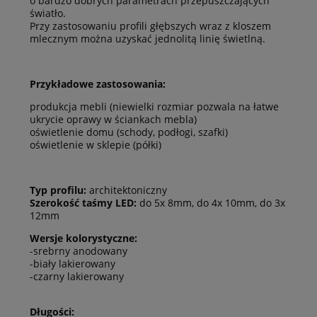
o bardzo dobrych parametrach przepuszczających
światło.
Przy zastosowaniu profili głębszych wraz z kloszem
mlecznym można uzyskać jednolitą linię świetlną.
Przykładowe zastosowania:
produkcja mebli (niewielki rozmiar pozwala na łatwe
ukrycie oprawy w ściankach mebla)
oświetlenie domu (schody, podłogi, szafki)
oświetlenie w sklepie (półki)
Typ profilu:
architektoniczny
Szerokość taśmy LED:
do 5x 8mm, do 4x 10mm, do 3x
12mm
Wersje kolorystyczne:
-srebrny anodowany
-biały lakierowany
-czarny lakierowany
Długości: