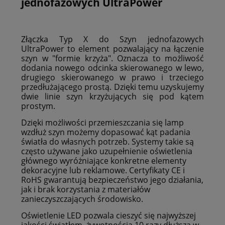
jednofazowych UltraPower
Złączka Typ X do Szyn jednofazowych
UltraPower to element pozwalający na łączenie
szyn w "formie krzyża". Oznacza to możliwość
dodania nowego odcinka skierowanego w lewo,
drugiego skierowanego w prawo i trzeciego
przedłużającego prostą. Dzięki temu uzyskujemy
dwie linie szyn krzyżujących się pod kątem
prostym.
Dzięki możliwości przemieszczania się lamp
wzdłuż szyn możemy dopasować kąt padania
światła do własnych potrzeb. Systemy takie są
często używane jako uzupełnienie oświetlenia
głównego wyróżniające konkretne elementy
dekoracyjne lub reklamowe. Certyfikaty CE i
RoHS gwarantują bezpieczeństwo jego działania,
jak i brak korzystania z materiałów
zanieczyszczających środowisko.
Oświetlenie LED pozwala cieszyć się najwyższej
jakości światłem, żywotnością 10 razy dłuższą w