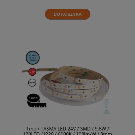
DO KOSZYKA
1mb / TAŚMA LED 24V / SMD / 9,6W /
120LED / IP20 / 6000K / 108lm/W / 8mm