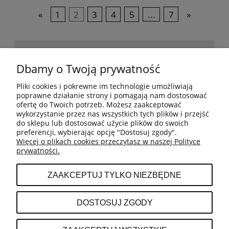
«
1
2
3
4
5
...
7
»
POMOC
Dbamy o Twoją prywatność
Pliki cookies i pokrewne im technologie umożliwiają
BESTSELLERY
poprawne działanie strony i pomagają nam dostosować
ofertę do Twoich potrzeb. Możesz zaakceptować
wykorzystanie przez nas wszystkich tych plików i przejść
do sklepu lub dostosować użycie plików do swoich
MOJE KONTO
preferencji, wybierając opcję "Dostosuj zgody".
Więcej o plikach cookies przeczytasz w naszej Polityce
prywatności.
PŁATNOŚCI I DOSTAWA
ZAAKCEPTUJ TYLKO NIEZBĘDNE
INFORMACJE
DOSTOSUJ ZGODY
O NAS