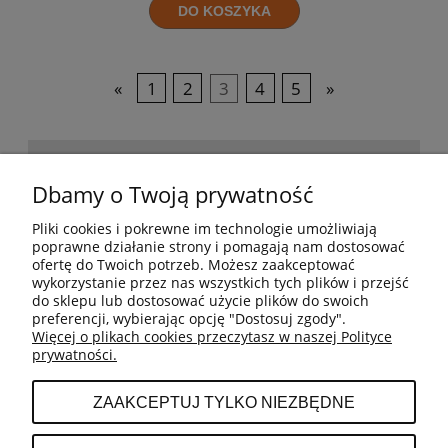
DO KOSZYKA
«
1
2
3
4
5
»
POMOC
Dbamy o Twoją prywatność
Pliki cookies i pokrewne im technologie umożliwiają
BESTSELLERY
poprawne działanie strony i pomagają nam dostosować
ofertę do Twoich potrzeb. Możesz zaakceptować
wykorzystanie przez nas wszystkich tych plików i przejść
do sklepu lub dostosować użycie plików do swoich
MOJE KONTO
preferencji, wybierając opcję "Dostosuj zgody".
Więcej o plikach cookies przeczytasz w naszej Polityce
prywatności.
PŁATNOŚCI I DOSTAWA
ZAAKCEPTUJ TYLKO NIEZBĘDNE
INFORMACJE