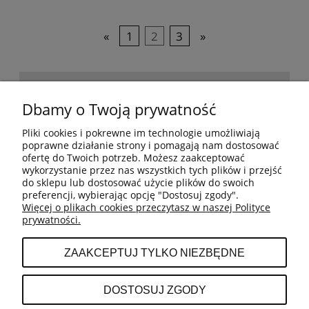
«
1
2
3
»
POMOC
Dbamy o Twoją prywatność
Pliki cookies i pokrewne im technologie umożliwiają
BESTSELLERY
poprawne działanie strony i pomagają nam dostosować
ofertę do Twoich potrzeb. Możesz zaakceptować
wykorzystanie przez nas wszystkich tych plików i przejść
do sklepu lub dostosować użycie plików do swoich
MOJE KONTO
preferencji, wybierając opcję "Dostosuj zgody".
Więcej o plikach cookies przeczytasz w naszej Polityce
prywatności.
PŁATNOŚCI I DOSTAWA
ZAAKCEPTUJ TYLKO NIEZBĘDNE
INFORMACJE
DOSTOSUJ ZGODY