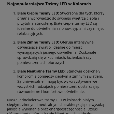
Najpopularniejsze Taśmy LED w Kolorach
Białe Ciepłe Taśmy LED:
Stworzone dla tych, którzy
pragną wprowadzić do swojego wnętrza ciepłą i
przytulną atmosferę. Białe ciepłe taśmy LED są
idealne do oświetlenia salonów, sypialni czy miejsc
relaksacyjnych.
Białe Zimne Taśmy LED:
Oferują intensywne,
oświecające światło, idealne do miejsc
wymagających jasnego oświetlenia. Doskonale
sprawdzają się w kuchniach, łazienkach czy
pomieszczeniach biurowych.
Białe Neutralne Taśmy LED:
Stanowią doskonały
kompromis pomiędzy ciepłym a zimnym światłem.
Są uniwersalne i mogą być wykorzystywane we
wszystkich rodzajach pomieszczeń, dostarczając
równomierne i komfortowe oświetlenie.
Nasze jednokolorowe taśmy LED w kolorach białym
ciepłym, zimnym i neutralnym charakteryzują się wysoką
jakością wykonania oraz energooszczędnością. Dzięki
różnorodności oferty, każdy klient znajdzie idealne