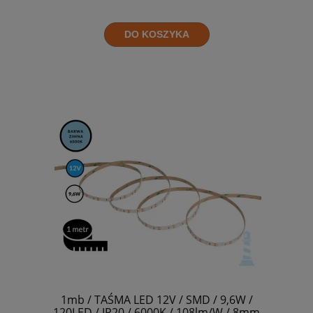
DO KOSZYKA
1mb / TAŚMA LED 12V / SMD / 9,6W /
120LED / IP20 / 6000K / 108lm/W / 8mm