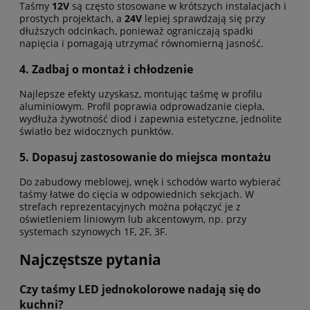
Taśmy
12V
są często stosowane w krótszych instalacjach i
prostych projektach, a
24V
lepiej sprawdzają się przy
dłuższych odcinkach, ponieważ ograniczają spadki
napięcia i pomagają utrzymać równomierną jasność.
4. Zadbaj o montaż i chłodzenie
Najlepsze efekty uzyskasz, montując taśmę w profilu
aluminiowym. Profil poprawia odprowadzanie ciepła,
wydłuża żywotność diod i zapewnia estetyczne, jednolite
światło bez widocznych punktów.
5. Dopasuj zastosowanie do miejsca montażu
Do zabudowy meblowej, wnęk i schodów warto wybierać
taśmy łatwe do cięcia w odpowiednich sekcjach. W
strefach reprezentacyjnych można połączyć je z
oświetleniem liniowym lub akcentowym, np. przy
systemach szynowych 1F, 2F, 3F.
Najczęstsze pytania
Czy taśmy LED jednokolorowe nadają się do
kuchni?