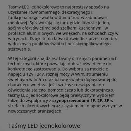
Taśmy LED jednokolorowe to najprostszy sposób na
uzyskanie równomiernego, dekoracyjnego i
funkcjonalnego światła w domu oraz w zabudowie
meblowej. Sprawdzają się tam, gdzie liczy się jeden,
spójny efekt świetlny: pod szafkami kuchennymi, w
profilach aluminiowych, we wnękach, na schodach czy w
witrynach. Dzięki temu łatwo doświetlisz przestrzeń bez
widocznych punktów światła i bez skomplikowanego
sterowania.
W tej kategorii znajdziesz taśmy o różnych parametrach
technicznych, które pozwalają dobrać oświetlenie do
konkretnego zastosowania. Do wyboru są modele o
napięciu 12V i 24V, różnej mocy w W/m, strumieniu
świetlnym w lm/m oraz barwie światła dopasowanej do
charakteru wnętrza. Jeśli szukasz rozwiązania do
oświetlenia stałego, pomocniczego lub dekoracyjnego,
taśmy LED jednokolorowe będą praktycznym wyborem
także do współpracy z
szynoprzewodami 1F, 2F, 3F
w
strefach akcentowych oraz z systemami magnetycznymi w
nowoczesnych aranżacjach.
Taśmy LED jednokolorowe