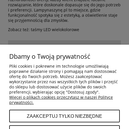
rozwiązanie, które doskonale dopasuje się do jego potrzeb
i preferencji. Lampynaszynę.pl to miejsce, gdzie
funkcjonalność spotyka się z estetyką, a oświetlenie staje
się przyjemnością dla zmysłów.
Zobacz też:
taśmy LED wielokolorowe
POMOC
Dbamy o Twoją prywatność
Pliki cookies i pokrewne im technologie umożliwiają
BESTSELLERY
poprawne działanie strony i pomagają nam dostosować
ofertę do Twoich potrzeb. Możesz zaakceptować
wykorzystanie przez nas wszystkich tych plików i przejść
do sklepu lub dostosować użycie plików do swoich
MOJE KONTO
preferencji, wybierając opcję "Dostosuj zgody".
Więcej o plikach cookies przeczytasz w naszej Polityce
prywatności.
PŁATNOŚCI I DOSTAWA
ZAAKCEPTUJ TYLKO NIEZBĘDNE
INFORMACJE