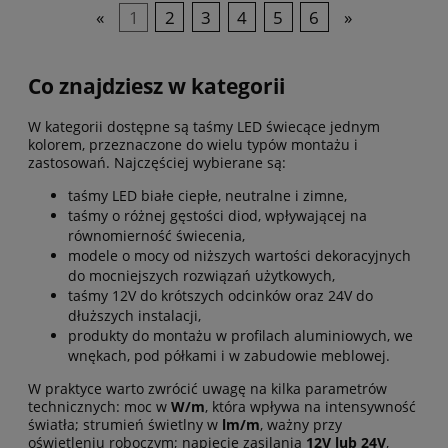
«
1
2
3
4
5
6
»
Co znajdziesz w kategorii
W kategorii dostępne są taśmy LED świecące jednym
kolorem, przeznaczone do wielu typów montażu i
zastosowań. Najczęściej wybierane są:
taśmy LED białe ciepłe, neutralne i zimne,
taśmy o różnej gęstości diod, wpływającej na
równomierność świecenia,
modele o mocy od niższych wartości dekoracyjnych
do mocniejszych rozwiązań użytkowych,
taśmy 12V do krótszych odcinków oraz 24V do
dłuższych instalacji,
produkty do montażu w profilach aluminiowych, we
wnękach, pod półkami i w zabudowie meblowej.
W praktyce warto zwrócić uwagę na kilka parametrów
technicznych: moc w
W/m
, która wpływa na intensywność
światła; strumień świetlny w
lm/m
, ważny przy
oświetleniu roboczym; napięcie zasilania
12V lub 24V
,