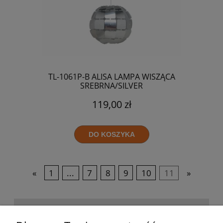
TL-1061P-B ALISA LAMPA WISZĄCA
SREBRNA/SILVER
119,00 zł
DO KOSZYKA
«
1
...
7
8
9
10
11
»
POMOC