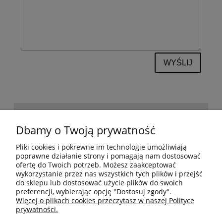
WYŚLIJ
POMOC
Dbamy o Twoją prywatność
Pliki cookies i pokrewne im technologie umożliwiają
BESTSELLERY
poprawne działanie strony i pomagają nam dostosować
ofertę do Twoich potrzeb. Możesz zaakceptować
wykorzystanie przez nas wszystkich tych plików i przejść
do sklepu lub dostosować użycie plików do swoich
MOJE KONTO
preferencji, wybierając opcję "Dostosuj zgody".
Więcej o plikach cookies przeczytasz w naszej Polityce
prywatności.
PŁATNOŚCI I DOSTAWA