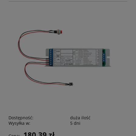
Dostępność:
duża ilość
Wysyłka w:
5 dni
180,39 zł
Cena: