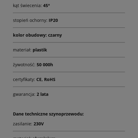
kąt świecenia:
45°
stopień ochorny:
IP20
kolor obudowy:
czarny
materiał:
plastik
żywotność:
50 000h
certyfikaty:
CE, RoHS
gwarancja:
2 lata
Dane techniczne szynoprzewodu:
zasilanie:
230V