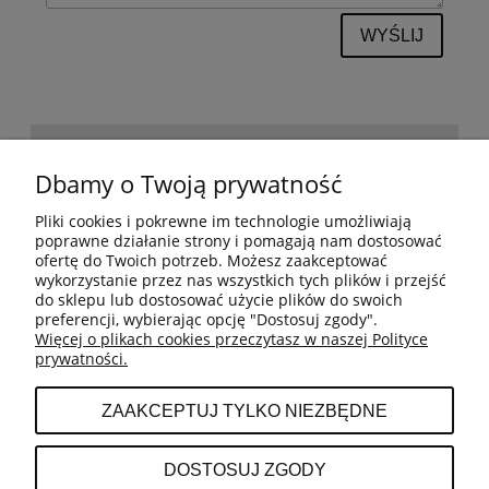
WYŚLIJ
POMOC
Dbamy o Twoją prywatność
Pliki cookies i pokrewne im technologie umożliwiają
BESTSELLERY
poprawne działanie strony i pomagają nam dostosować
ofertę do Twoich potrzeb. Możesz zaakceptować
wykorzystanie przez nas wszystkich tych plików i przejść
do sklepu lub dostosować użycie plików do swoich
MOJE KONTO
preferencji, wybierając opcję "Dostosuj zgody".
Więcej o plikach cookies przeczytasz w naszej Polityce
prywatności.
PŁATNOŚCI I DOSTAWA
ZAAKCEPTUJ TYLKO NIEZBĘDNE
INFORMACJE
DOSTOSUJ ZGODY