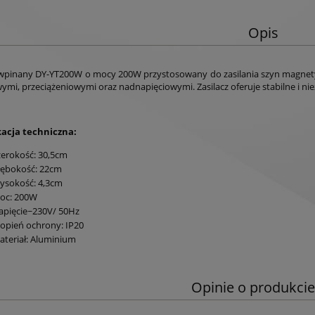
Opis
 wpinany DY-YT200W o mocy 200W przystosowany do zasilania szyn magnetycz
ymi, przeciążeniowymi oraz nadnapięciowymi. Zasilacz oferuje stabilne i ni
kacja techniczna:
zerokość: 30,5cm
łębokość: 22cm
ysokość: 4,3cm
oc: 200W
apięcie~230V/ 50Hz
topień ochrony: IP20
ateriał: Aluminium
Opinie o produkcie