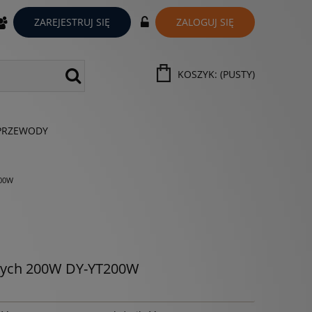
ZAREJESTRUJ SIĘ
ZALOGUJ SIĘ
KOSZYK:
(PUSTY)
PRZEWODY
200W
znych 200W DY-YT200W