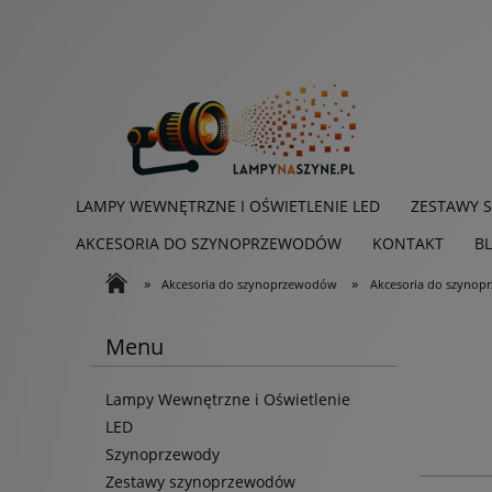
LAMPY WEWNĘTRZNE I OŚWIETLENIE LED
ZESTAWY 
AKCESORIA DO SZYNOPRZEWODÓW
KONTAKT
B
»
»
Akcesoria do szynoprzewodów
Akcesoria do szyno
Menu
Lampy Wewnętrzne i Oświetlenie
LED
Szynoprzewody
Zestawy szynoprzewodów