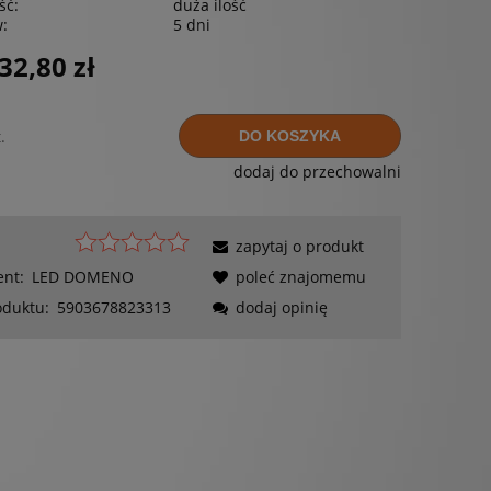
ść:
duża ilość
w:
5 dni
32,80 zł
.
DO KOSZYKA
dodaj do przechowalni
zapytaj o produkt
ent:
LED DOMENO
poleć znajomemu
oduktu:
5903678823313
dodaj opinię