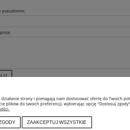
b pseudonim:
pinia:
LIJ
e działanie strony i pomagają nam dostosować ofertę do Twoich p
cie plików do swoich preferencji, wybierając opcję "Dostosuj zgody"
ości.
MOJE KONTO
PŁATNOŚCI I DOSTAWA
IN
Twoje zamówienia
Formy płatności
Reg
 ZGODY
ZAAKCEPTUJ WSZYSTKIE
Ustawienia konta
Czas i koszty dostawy
Poli