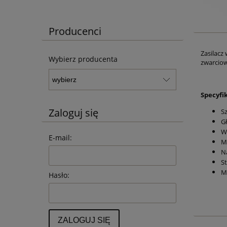
Producenci
Zasilacz
Wybierz producenta
zwarciow
Specyfi
Zaloguj się
S
G
W
E-mail:
M
N
S
M
Hasło:
ZALOGUJ SIĘ