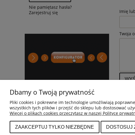
Nie pamiętasz hasła?
Imię lu
Zarejestruj się
Twoja o
WYŚ
Dbamy o Twoją prywatność
Pliki cookies i pokrewne im technologie umożliwiają poprawn
wszystkich tych plików i przejść do sklepu lub dostosować uży
Więcej o plikach cookies przeczytasz w naszej Polityce prywatn
POMOC
BESTSELLERY
Kontakt
Lampa sufitowa
ZAAKCEPTUJ TYLKO NIEZBĘDNE
DOSTOSUJ
Jak kupować ?
Reflektor szynowy