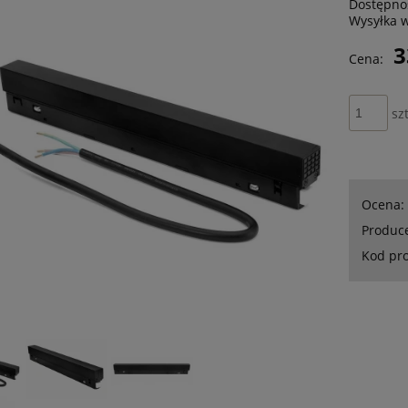
Dostępno
Wysyłka 
3
Cena:
szt
Ocena:
Produc
Kod pr