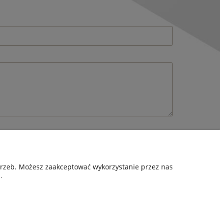
otrzeb. Możesz zaakceptować wykorzystanie przez nas
.
FORMACJE
O NAS
ulamin
Dane firmy
tyka prywatności