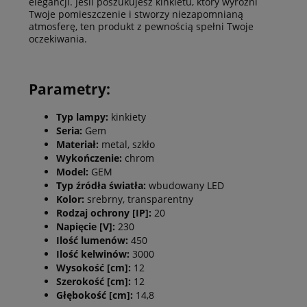
elegancji. Jeśli poszukujesz kinkietu, który wyróżni
Twoje pomieszczenie i stworzy niezapomnianą
atmosferę, ten produkt z pewnością spełni Twoje
oczekiwania.
Parametry:
Typ lampy:
kinkiety
Seria:
Gem
Materiał:
metal, szkło
Wykończenie:
chrom
Model:
GEM
Typ źródła światła:
wbudowany LED
Kolor:
srebrny, transparentny
Rodzaj ochrony [IP]:
20
Napięcie [V]:
230
Ilość lumenów:
450
Ilość kelwinów:
3000
Wysokość [cm]:
12
Szerokość [cm]:
12
Głębokość [cm]:
14,8