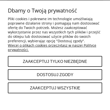
POMOC
Dbamy o Twoją prywatność
Pliki cookies i pokrewne im technologie umożliwiają
BESTSELLERY
poprawne działanie strony i pomagają nam dostosować
ofertę do Twoich potrzeb. Możesz zaakceptować
wykorzystanie przez nas wszystkich tych plików i przejść
do sklepu lub dostosować użycie plików do swoich
MOJE KONTO
preferencji, wybierając opcję "Dostosuj zgody".
Więcej o plikach cookies przeczytasz w naszej Polityce
prywatności.
PŁATNOŚCI I DOSTAWA
ZAAKCEPTUJ TYLKO NIEZBĘDNE
INFORMACJE
DOSTOSUJ ZGODY
O NAS
ZAAKCEPTUJ WSZYSTKIE
POKAŻ PEŁNĄ WERSJĘ STRONY