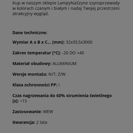
Kup w naszym sklepie LampyNaSzyne szynoprzewody
w kolorach czanym i białym i nadaj Twojej przestrzeni
atrakcyjny wygląd.
Dane techniczne:
Wymiar A x B x C... [mm]:
32x35,5x3000
Zakres temperatur [°C]:
-20 DO +40
Materiał obudowy:
ALUMINIUM
Wersje montażu:
N/T; Z/W
Klasa ochronności PP:
I
Czas nagrzewania do 60% strumienia świetlnego
[s]:
<1S
Zastosowanie:
WEW
Gwarancja:
2 lata