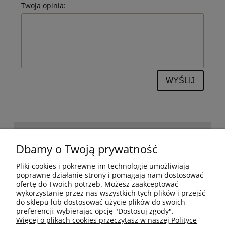
Twoja opinia:
WYŚLIJ
POMOC
Dbamy o Twoją prywatność
Pliki cookies i pokrewne im technologie umożliwiają
BESTSELLERY
poprawne działanie strony i pomagają nam dostosować
ofertę do Twoich potrzeb. Możesz zaakceptować
wykorzystanie przez nas wszystkich tych plików i przejść
do sklepu lub dostosować użycie plików do swoich
MOJE KONTO
preferencji, wybierając opcję "Dostosuj zgody".
Więcej o plikach cookies przeczytasz w naszej Polityce