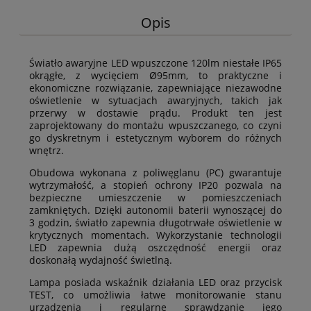
Opis
Światło awaryjne LED wpuszczone 120lm niestałe IP65
okrągłe, z wycięciem Ø95mm, to praktyczne i
ekonomiczne rozwiązanie, zapewniające niezawodne
oświetlenie w sytuacjach awaryjnych, takich jak
przerwy w dostawie prądu. Produkt ten jest
zaprojektowany do montażu wpuszczanego, co czyni
go dyskretnym i estetycznym wyborem do różnych
wnętrz.
Obudowa wykonana z poliwęglanu (PC) gwarantuje
wytrzymałość, a stopień ochrony IP20 pozwala na
bezpieczne umieszczenie w pomieszczeniach
zamkniętych. Dzięki autonomii baterii wynoszącej do
3 godzin, światło zapewnia długotrwałe oświetlenie w
krytycznych momentach. Wykorzystanie technologii
LED zapewnia dużą oszczędność energii oraz
doskonałą wydajność świetlną.
Lampa posiada wskaźnik działania LED oraz przycisk
TEST, co umożliwia łatwe monitorowanie stanu
urządzenia i regularne sprawdzanie jego