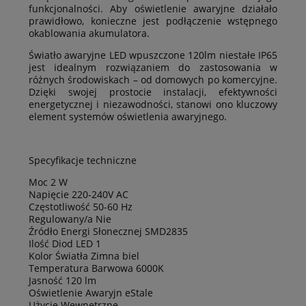
funkcjonalności. Aby oświetlenie awaryjne działało
prawidłowo, konieczne jest podłączenie wstępnego
okablowania akumulatora.
Światło awaryjne LED wpuszczone 120lm niestałe IP65
jest idealnym rozwiązaniem do zastosowania w
różnych środowiskach – od domowych po komercyjne.
Dzięki swojej prostocie instalacji, efektywności
energetycznej i niezawodności, stanowi ono kluczowy
element systemów oświetlenia awaryjnego.
Specyfikacje techniczne
Moc 2 W
Napięcie 220-240V AC
Częstotliwość 50-60 Hz
Regulowany/a Nie
Źródło Energi Słonecznej SMD2835
Ilość Diod LED 1
Kolor Światła Zimna biel
Temperatura Barwowa 6000K
Jasność 120 lm
Oświetlenie Awaryjn eStale
Użycie Wewnętrzne