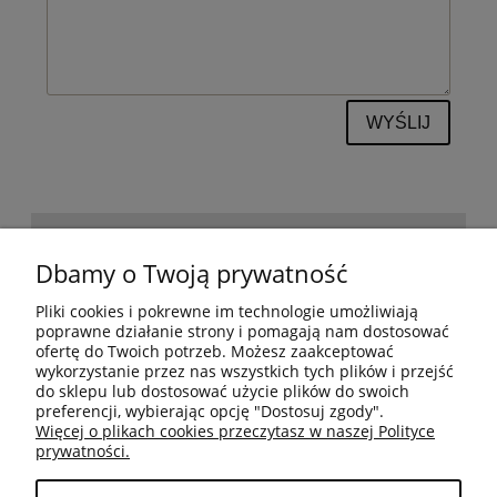
WYŚLIJ
POMOC
Dbamy o Twoją prywatność
Pliki cookies i pokrewne im technologie umożliwiają
BESTSELLERY
poprawne działanie strony i pomagają nam dostosować
ofertę do Twoich potrzeb. Możesz zaakceptować
wykorzystanie przez nas wszystkich tych plików i przejść
do sklepu lub dostosować użycie plików do swoich
MOJE KONTO
preferencji, wybierając opcję "Dostosuj zgody".
Więcej o plikach cookies przeczytasz w naszej Polityce
prywatności.
PŁATNOŚCI I DOSTAWA