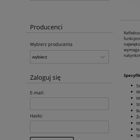
Producenci
Reflekt
funkcjo
najwięks
Wybierz producenta
wymaga 
natynko
Specyfi
Zaloguj się
S
W
E-mail:
M
S
Ba
Hasło:
Źr
M
N
S