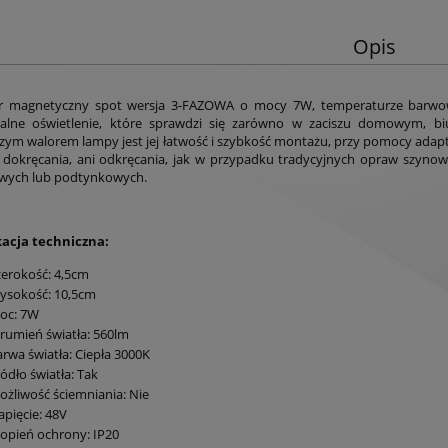
Opis
or magnetyczny spot wersja 3-FAZOWA o mocy 7W, temperaturze barwowe
nalne oświetlenie, które sprawdzi się zarówno w zaciszu domowym, biu
zym walorem lampy jest jej łatwość i szybkość montażu, przy pomocy ada
dokręcania, ani odkręcania, jak w przypadku tradycyjnych opraw szyno
wych lub podtynkowych.
kacja techniczna:
zerokość: 4,5cm
ysokość: 10,5cm
oc: 7W
trumień światła: 560lm
rwa światła: Ciepła 3000K
ódło światła: Tak
ożliwość ściemniania: Nie
apięcie: 48V
topień ochrony: IP20