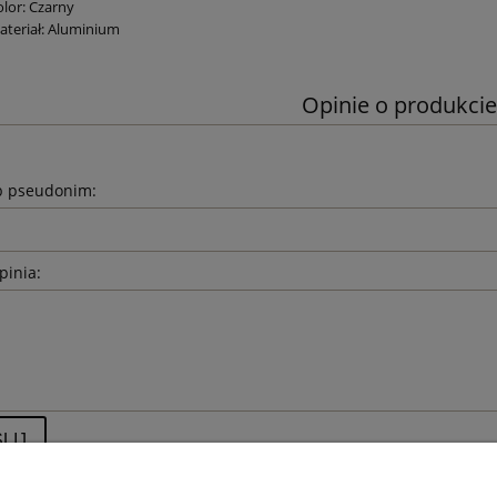
olor: Czarny
ateriał: Aluminium
Opinie o produkcie
b pseudonim:
pinia:
LIJ