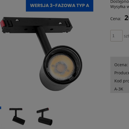
Dostępno
Wysyłka 
2
Cena:
szt
Ocena:
Produc
Kod pr
A-3K