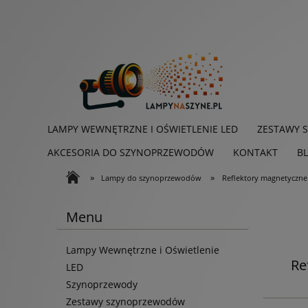
LAMPY WEWNĘTRZNE I OŚWIETLENIE LED
ZESTAWY 
AKCESORIA DO SZYNOPRZEWODÓW
KONTAKT
B
»
»
Lampy do szynoprzewodów
Reflektory magnetyczn
Menu
Lampy Wewnętrzne i Oświetlenie
Re
LED
Szynoprzewody
Zestawy szynoprzewodów