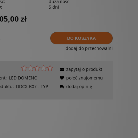
ść:
duża ilość
w:
5 dni
05,00 zł
.
DO KOSZYKA
dodaj do przechowalni
zapytaj o produkt
ent:
LED DOMENO
poleć znajomemu
oduktu:
DDCX-B07 - TYP
dodaj opinię