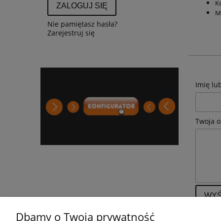
K
ZALOGUJ SIĘ
M
Nie pamiętasz hasła?
Zarejestruj się
Imię lu
Twoja o
WYŚ
Dbamy o Twoją prywatność