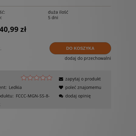
ść:
duża ilość
w:
5 dni
40,99 zł
.
DO KOSZYKA
dodaj do przechowalni
zapytaj o produkt
ent:
Ledkia
poleć znajomemu
oduktu:
FCCC-MGN-SS-8-
dodaj opinię
k