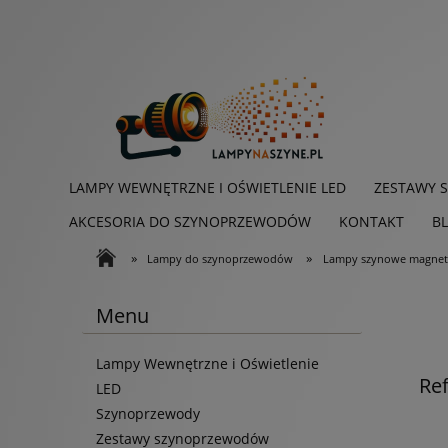
LAMPY WEWNĘTRZNE I OŚWIETLENIE LED
ZESTAWY 
AKCESORIA DO SZYNOPRZEWODÓW
KONTAKT
B
»
»
Lampy do szynoprzewodów
Lampy szynowe magnet
Menu
Lampy Wewnętrzne i Oświetlenie
Re
LED
Szynoprzewody
Zestawy szynoprzewodów