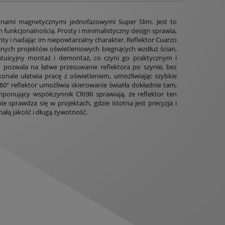
ynami magnetycznymi jednofazowymi Super Slim. Jest to
m funkcjonalnością. Prosty i minimalistyczny design sprawia,
ty i nadając im niepowtarzalny charakter. Reflektor Cuarzo
nych projektów oświetleniowych biegnących wzdłuż ścian,
intuicyjny montaż i demontaż, co czyni go praktycznym i
pozwala na łatwe przesuwanie reflektora po szynie, bez
konale ułatwia pracę z oświetleniem, umożliwiając szybkie
360º reflektor umożliwia skierowanie światła dokładnie tam,
mponujący współczynnik CRI90 sprawiają, że reflektor ten
e sprawdza się w projektach, gdzie istotna jest precyzja i
ałą jakość i długą żywotność.