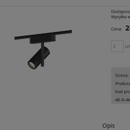
Dostępno
Wysyłka 
2
Cena:
szt
Ocena:
Produc
Kod pr
48-N-4
Opis