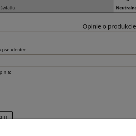
światła
Neutralna
Opinie o produkcie
b pseudonim:
pinia:
LIJ