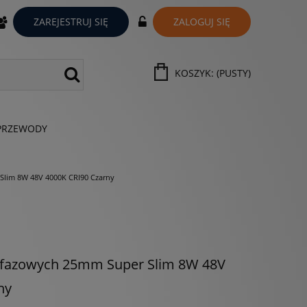
ZAREJESTRUJ SIĘ
ZALOGUJ SIĘ
KOSZYK:
(PUSTY)
PRZEWODY
Slim 8W 48V 4000K CRI90 Czarny
nofazowych 25mm Super Slim 8W 48V
ny