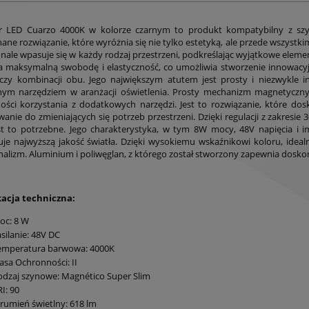
or LED Cuarzo 4000K w kolorze czarnym to produkt kompatybilny z sz
ane rozwiązanie, które wyróżnia się nie tylko estetyką, ale przede wszystki
nale wpasuje się w każdy rodzaj przestrzeni, podkreślając wyjątkowe elemen
 maksymalną swobodę i elastyczność, co umożliwia stworzenie innowacyj
 czy kombinacji obu. Jego największym atutem jest prosty i niezwykle 
nym narzędziem w aranżacji oświetlenia. Prosty mechanizm magnetyczny 
ości korzystania z dodatkowych narzędzi. Jest to rozwiązanie, które dos
anie do zmieniających się potrzeb przestrzeni. Dzięki regulacji z zakresie 
st to potrzebne. Jego charakterystyka, w tym 8W mocy, 48V napięcia i i
je najwyższą jakość światła. Dzięki wysokiemu wskaźnikowi koloru, idealni
nalizm. Aluminium i poliwęglan, z którego został stworzony zapewnia doskon
kacja techniczna:
oc: 8 W
silanie: 48V DC
emperatura barwowa: 4000K
asa Ochronności: II
odzaj szynowe: Magnético Super Slim
I: 90
trumień świetlny: 618 lm