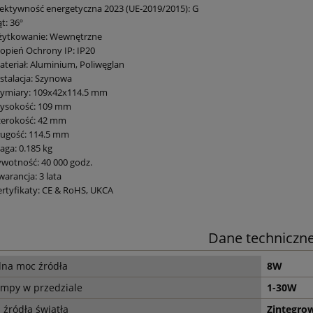
fektywność energetyczna 2023 (UE-2019/2015): G
t: 36º
żytkowanie: Wewnętrzne
topień Ochrony IP: IP20
ateriał: Aluminium, Poliwęglan
nstalacja: Szynowa
ymiary: 109x42x114.5 mm
ysokość: 109 mm
zerokość: 42 mm
ługość: 114.5 mm
aga: 0.185 kg
ywotność: 40 000 godz.
arancja: 3 lata
ertyfikaty: CE & RoHS, UKCA
Dane techniczn
dna moc źródła
8W
ampy w przedziale
1-30W
 źródła światła
Zintegro