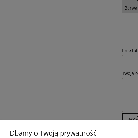
Barwa 
Imię lu
Twoja o
WYŚ
Dbamy o Twoją prywatność