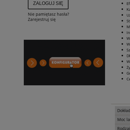
ZALOGUJ SIĘ
E
Ką
Nie pamiętasz hasła?
U
Zarejestruj się
S
M
I
W
W
S
D
W
Ż
Gw
C
Dokła
Moc l
Rodzaj