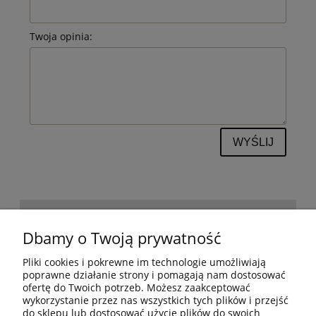
Twoja opinia:
WYŚLIJ
POMOC
Dbamy o Twoją prywatność
Pliki cookies i pokrewne im technologie umożliwiają
BESTSELLERY
poprawne działanie strony i pomagają nam dostosować
ofertę do Twoich potrzeb. Możesz zaakceptować
wykorzystanie przez nas wszystkich tych plików i przejść
do sklepu lub dostosować użycie plików do swoich
MOJE KONTO