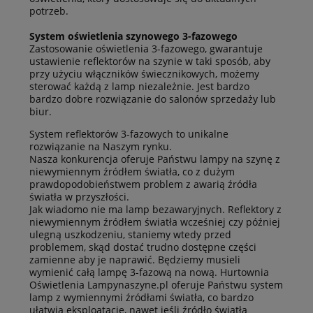
potrzeb.
System oświetlenia szynowego 3-fazowego
Zastosowanie oświetlenia 3-fazowego, gwarantuje
ustawienie reflektorów na szynie w taki sposób, aby
przy użyciu włączników świecznikowych, możemy
sterować każdą z lamp niezależnie. Jest bardzo
bardzo dobre rozwiązanie do salonów sprzedaży lub
biur.
System reflektorów 3-fazowych to unikalne
rozwiązanie na Naszym rynku.
Nasza konkurencja oferuje Państwu lampy na szynę z
niewymiennym źródłem światła, co z dużym
prawdopodobieństwem problem z awarią źródła
światła w przyszłości.
Jak wiadomo nie ma lamp bezawaryjnych. Reflektory z
niewymiennym źródłem światła wcześniej czy później
ulegną uszkodzeniu, staniemy wtedy przed
problemem, skąd dostać trudno dostępne części
zamienne aby je naprawić. Będziemy musieli
wymienić całą lampę 3-fazową na nową. Hurtownia
Oświetlenia Lampynaszyne.pl oferuje Państwu system
lamp z wymiennymi źródłami światła, co bardzo
ułatwia eksploatację, nawet jeśli źródło światła