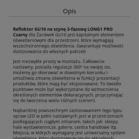
Opis
Reflektor GU10 na szynę 3-fazową LONG1 PRO
Czarny
dla Żarówek GU10 jest kapitalnym elementem
oświetleniowym dla przestrzeni, które wymagają
wszechstronnego oświetlenia. Gwarantuje możliwość
dostosowania do własnych potrzeb
Jest niezwykle prosty w montażu. Całkowicie
nastawny, posiada regulacje 360º na swojej osi,
możemy go skierować w dowolnym kierunku i
umożliwia zmianę oświetlenia w funkcji prezentacji
produktów, które mają być eksponowane. To światło
punktowe może być wykorzystane do wzmocnienia
określonych elementów dekoracyjnych, przyczyniając
się do tworzenia wielu różnych scenerii.
Najbardziej powszechnym zastosowaniem tego typu
opraw LED w pełni nastawnych jest w przestrzeniach
podlegających ciągłym zmianom, takich jak: sklepy,
hale wystawiennicze, galerie, centra handlowe itp.
Miejsca, w których wymagany jest uniwersalny system
oświetlenia, który dostosowuje się do aktualnych