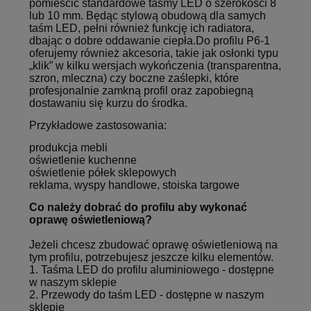
pomieścić standardowe taśmy LED o szerokości 8
lub 10 mm. Będąc stylową obudową dla samych
taśm LED, pełni również funkcję ich radiatora,
dbając o dobre oddawanie ciepła.Do profilu P6-1
oferujemy również akcesoria, takie jak osłonki typu
„klik” w kilku wersjach wykończenia (transparentna,
szron, mleczna) czy boczne zaślepki, które
profesjonalnie zamkną profil oraz zapobiegną
dostawaniu się kurzu do środka.
Przykładowe zastosowania:
produkcja mebli
oświetlenie kuchenne
oświetlenie półek sklepowych
reklama, wyspy handlowe, stoiska targowe
Co należy dobrać do profilu aby wykonać
oprawę oświetleniową?
Jeżeli chcesz zbudować
oprawę oświetleniową
na
tym profilu, potrzebujesz jeszcze kilku elementów.
1.
Taśma LED do profilu aluminiowego
- dostępne
w naszym sklepie
2.
Przewody do taśm LED
- dostępne w naszym
sklepie