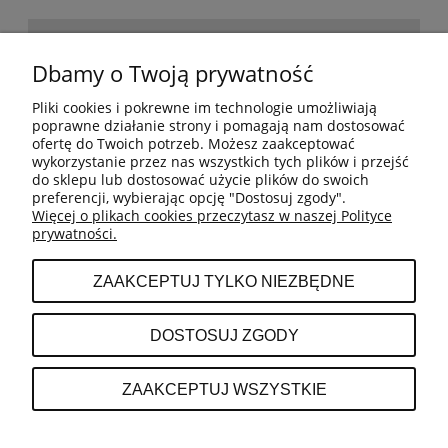
POMOC
Dbamy o Twoją prywatność
Pliki cookies i pokrewne im technologie umożliwiają
BESTSELLERY
poprawne działanie strony i pomagają nam dostosować
ofertę do Twoich potrzeb. Możesz zaakceptować
wykorzystanie przez nas wszystkich tych plików i przejść
do sklepu lub dostosować użycie plików do swoich
MOJE KONTO
preferencji, wybierając opcję "Dostosuj zgody".
Więcej o plikach cookies przeczytasz w naszej Polityce
prywatności.
PŁATNOŚCI I DOSTAWA
ZAAKCEPTUJ TYLKO NIEZBĘDNE
INFORMACJE
DOSTOSUJ ZGODY
O NAS
ZAAKCEPTUJ WSZYSTKIE