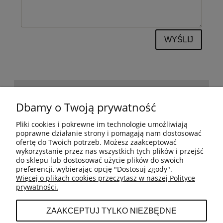
WYŚLIJ
POMOC
Dbamy o Twoją prywatność
Pliki cookies i pokrewne im technologie umożliwiają
BESTSELLERY
poprawne działanie strony i pomagają nam dostosować
ofertę do Twoich potrzeb. Możesz zaakceptować
wykorzystanie przez nas wszystkich tych plików i przejść
do sklepu lub dostosować użycie plików do swoich
MOJE KONTO
preferencji, wybierając opcję "Dostosuj zgody".
Więcej o plikach cookies przeczytasz w naszej Polityce
prywatności.
PŁATNOŚCI I DOSTAWA
ZAAKCEPTUJ TYLKO NIEZBĘDNE