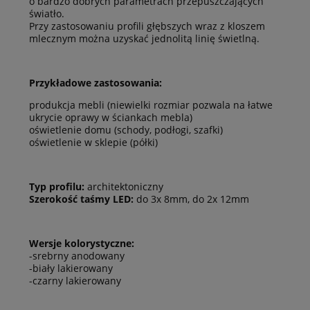
o bardzo dobrych parametrach przepuszczających
światło.
Przy zastosowaniu profili głębszych wraz z kloszem
mlecznym można uzyskać jednolitą linię świetlną.
Przykładowe zastosowania:
produkcja mebli (niewielki rozmiar pozwala na łatwe
ukrycie oprawy w ściankach mebla)
oświetlenie domu (schody, podłogi, szafki)
oświetlenie w sklepie (półki)
Typ profilu:
architektoniczny
Szerokość taśmy LED:
do 3x 8mm, do 2x 12mm
Wersje kolorystyczne:
-srebrny anodowany
-biały lakierowany
-czarny lakierowany