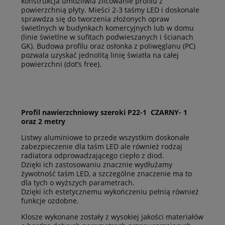
konstrukcja umożliwia zlicowanie profilu z
powierzchnią płyty. Mieści 2-3 taśmy LED i doskonale
sprawdza się do tworzenia złożonych opraw
świetlnych w budynkach komercyjnych lub w domu
(linie świetlne w sufitach podwieszanych i ścianach
GK). Budowa profilu oraz osłonka z poliwęglanu (PC)
pozwala uzyskać jednolitą linię światła na całej
powierzchni (dot’s free).
Profil nawierzchniowy szeroki P22-1 CZARNY- 1
oraz 2 metry
Listwy aluminiowe to przede wszystkim doskonałe
zabezpieczenie dla taśm LED ale również rodzaj
radiatora odprowadzającego ciepło z diod.
Dzięki ich zastosowaniu znacznie wydłużamy
żywotność taśm LED, a szczególne znaczenie ma to
dla tych o wyższych parametrach.
Dzięki ich estetycznemu wykończeniu pełnią również
funkcje ozdobne.
Klosze wykonane zostały z wysokiej jakości materiałów