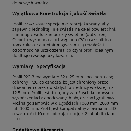
domowych wnętrz.
Wyjątkowa Konstrukcja i Jakość Światła
Profil P22-3 został specjalnie zaprojektowany, aby
zapewnić jednolitą linię światła na całej powierzchni,
eliminując widoczne punkty świetlne (dot's free).
Osłonka wykonana z poliwęglanu (PC) oraz solidna
konstrukcja z aluminium gwarantują trwałość i
odporność na uszkodzenia, co czyni profil idealnym
do długotrwałego użytkowania.
Wymiary i Specyfikacja
Profil P22-3 ma wymiary 32 × 25 mm i posiada klasę
ochrony IP20, co oznacza, że jest chroniony przed
działaniem obiektów stałych o średnicy większej niż
12,5 mm. Profil jest dostępny w różnych kolorowych
wykończeniach: anodowany, biały, czarny i grafitowy.
Można go zamówić w długościach 1000 mm, 2000 mm
lub 3000 mm. Profil jest kompatybilny z taśmami LED
o szerokości 10 mm, oferując opcję z 2 lub 4 diodami
LED.
Dodatkowe Akcesoria