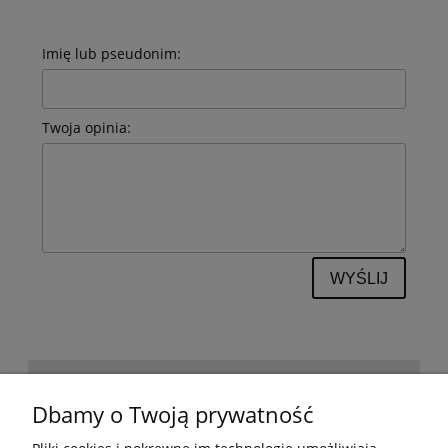
Imię lub pseudonim:
Twoja opinia:
WYŚLIJ
POMOC
Dbamy o Twoją prywatność