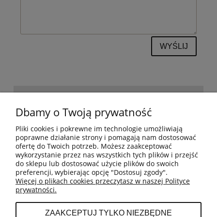
WYŚLIJ
POMOC
Dbamy o Twoją prywatność
Pliki cookies i pokrewne im technologie umożliwiają
BESTSELLERY
poprawne działanie strony i pomagają nam dostosować
ofertę do Twoich potrzeb. Możesz zaakceptować
wykorzystanie przez nas wszystkich tych plików i przejść
do sklepu lub dostosować użycie plików do swoich
MOJE KONTO
preferencji, wybierając opcję "Dostosuj zgody".
Więcej o plikach cookies przeczytasz w naszej Polityce
prywatności.
PŁATNOŚCI I DOSTAWA
ZAAKCEPTUJ TYLKO NIEZBĘDNE