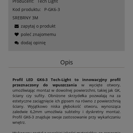
Producent:
Tech Light
Kod produktu:
P-GK6-3
SREBRNY 3M
zapytaj o produkt
poleć znajomemu
dodaj opinię
Opis
Profil LED GK6-3 Tech-Light to innowacyjny profil
przeznaczony do wpuszczania
w wycięte otwory,
umożliwiając montaż w dowolnej powierzchni, takiej jak GK,
ściany czy sufity. Obniżone skrzydełka pozwalają na za
estetyczne zaciągnięcie ich gipsem na równo z powierzchnią
ściany. Wyjątkowo niska głębokość otworu, wynosząca
zaledwie 6,2mm umożliwia subtelny i dyskretny montaż.
Profil GK6-3 znajduje swoje zastosowanie przy wykańczaniu
wnętrz.
Wykonany został z wysokiej jakości materiałów, co zapewnia