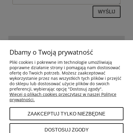
WYŚLIJ
POMOC
Dbamy o Twoją prywatność
Pliki cookies i pokrewne im technologie umożliwiają
BESTSELLERY
poprawne działanie strony i pomagają nam dostosować
ofertę do Twoich potrzeb. Możesz zaakceptować
wykorzystanie przez nas wszystkich tych plików i przejść
do sklepu lub dostosować użycie plików do swoich
MOJE KONTO
preferencji, wybierając opcję "Dostosuj zgody".
Więcej o plikach cookies przeczytasz w naszej Polityce
prywatności.
PŁATNOŚCI I DOSTAWA
ZAAKCEPTUJ TYLKO NIEZBĘDNE
INFORMACJE
DOSTOSUJ ZGODY