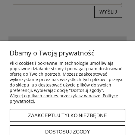
WYŚLIJ
POMOC
Dbamy o Twoją prywatność
Pliki cookies i pokrewne im technologie umożliwiają
BESTSELLERY
poprawne działanie strony i pomagają nam dostosować
ofertę do Twoich potrzeb. Możesz zaakceptować
wykorzystanie przez nas wszystkich tych plików i przejść
do sklepu lub dostosować użycie plików do swoich
MOJE KONTO
preferencji, wybierając opcję "Dostosuj zgody".
Więcej o plikach cookies przeczytasz w naszej Polityce
prywatności.
PŁATNOŚCI I DOSTAWA
ZAAKCEPTUJ TYLKO NIEZBĘDNE
INFORMACJE
DOSTOSUJ ZGODY