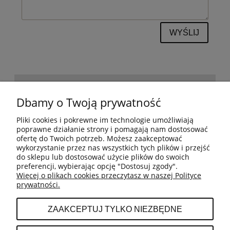
WYŚLIJ
POMOC
Dbamy o Twoją prywatność
Pliki cookies i pokrewne im technologie umożliwiają
BESTSELLERY
poprawne działanie strony i pomagają nam dostosować
ofertę do Twoich potrzeb. Możesz zaakceptować
wykorzystanie przez nas wszystkich tych plików i przejść
do sklepu lub dostosować użycie plików do swoich
MOJE KONTO
preferencji, wybierając opcję "Dostosuj zgody".
Więcej o plikach cookies przeczytasz w naszej Polityce
prywatności.
PŁATNOŚCI I DOSTAWA
ZAAKCEPTUJ TYLKO NIEZBĘDNE
INFORMACJE