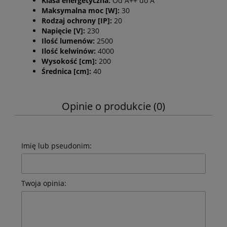
Klasa energetyczna:
Od A++ do A
Maksymalna moc [W]:
30
Rodzaj ochrony [IP]:
20
Napięcie [V]:
230
Ilość lumenów:
2500
Ilość kelwinów:
4000
Wysokość [cm]:
200
Średnica [cm]:
40
Opinie o produkcie (0)
Imię lub pseudonim:
Twoja opinia: