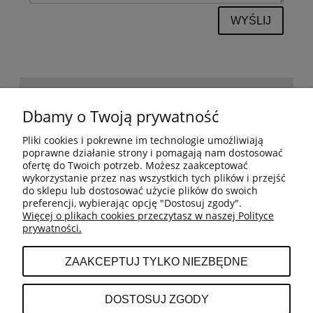
WYŚLIJ
POMOC
Dbamy o Twoją prywatność
Pliki cookies i pokrewne im technologie umożliwiają
BESTSELLERY
poprawne działanie strony i pomagają nam dostosować
ofertę do Twoich potrzeb. Możesz zaakceptować
wykorzystanie przez nas wszystkich tych plików i przejść
do sklepu lub dostosować użycie plików do swoich
MOJE KONTO
preferencji, wybierając opcję "Dostosuj zgody".
Więcej o plikach cookies przeczytasz w naszej Polityce
prywatności.
PŁATNOŚCI I DOSTAWA
ZAAKCEPTUJ TYLKO NIEZBĘDNE
INFORMACJE
DOSTOSUJ ZGODY