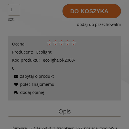
DO KOSZYKA
szt.
dodaj do przechowalni
Ocena:
Producent:
Ecolight
Kod produktu:
ecolight.pl-2060-
0
zapytaj o produkt
poleć znajomemu
dodaj opinię
Opis
Żarówka LED EC79131 z trzonkiem E27 posiada moc 5W i