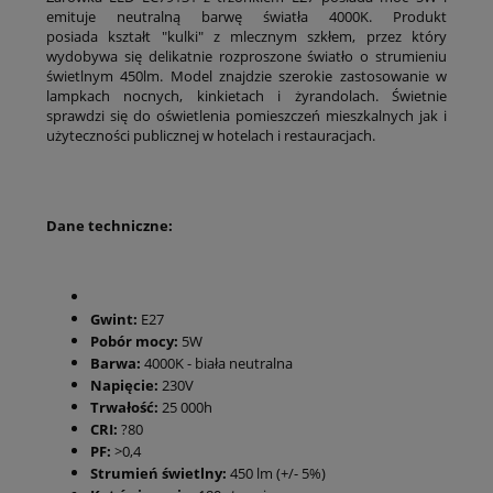
emituje neutralną barwę światła 4000K. Produkt
posiada kształt "kulki" z mlecznym szkłem, przez który
wydobywa się delikatnie rozproszone światło o strumieniu
świetlnym 450lm. Model znajdzie szerokie zastosowanie w
lampkach nocnych, kinkietach i żyrandolach. Świetnie
sprawdzi się do oświetlenia pomieszczeń mieszkalnych jak i
użyteczności publicznej w hotelach i restauracjach.
Dane techniczne:
Gwint:
E27
Pobór mocy:
5W
Barwa:
4000K - biała neutralna
Napięcie:
230V
Trwałość:
25 000h
CRI:
?80
PF:
>0,4
Strumień świetlny:
450 lm (+/- 5%)