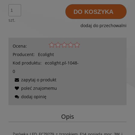
DO KOSZYKA
szt.
dodaj do przechowalni
Ocena:
Producent:
Ecolight
Kod produktu:
ecolight.pl-1048-
0
zapytaj o produkt
poleć znajomemu
dodaj opinię
Opis
Żarówka LED EC79279 z trzonkiem E14 posiada moc 3W i