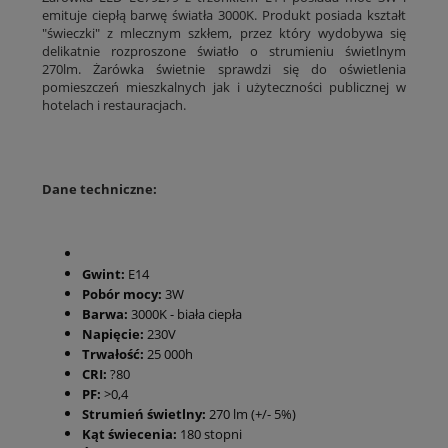
emituje ciepłą barwę światła 3000K. Produkt posiada kształt
"świeczki" z mlecznym szkłem, przez który wydobywa się
delikatnie rozproszone światło o strumieniu świetlnym
270lm. Żarówka świetnie sprawdzi się do oświetlenia
pomieszczeń mieszkalnych jak i użyteczności publicznej w
hotelach i restauracjach.
Dane techniczne:
Gwint:
E14
Pobór mocy:
3W
Barwa:
3000K - biała ciepła
Napięcie:
230V
Trwałość:
25 000h
CRI:
?80
PF:
>0,4
Strumień świetlny:
270 lm (+/- 5%)
Kąt świecenia:
180 stopni