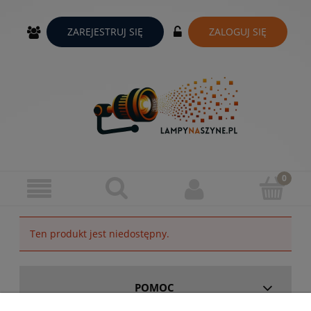
ZAREJESTRUJ SIĘ
ZALOGUJ SIĘ
Ten produkt jest niedostępny.
POMOC