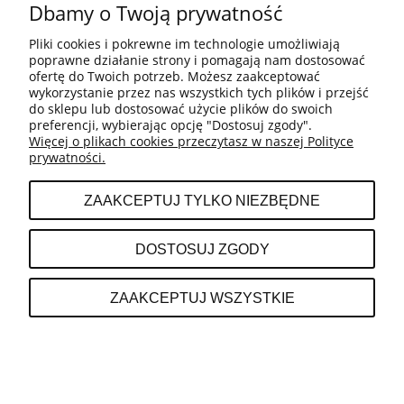
Dbamy o Twoją prywatność
BESTSELLERY
Pliki cookies i pokrewne im technologie umożliwiają
poprawne działanie strony i pomagają nam dostosować
ofertę do Twoich potrzeb. Możesz zaakceptować
MOJE KONTO
wykorzystanie przez nas wszystkich tych plików i przejść
do sklepu lub dostosować użycie plików do swoich
preferencji, wybierając opcję "Dostosuj zgody".
Więcej o plikach cookies przeczytasz w naszej Polityce
PŁATNOŚCI I DOSTAWA
prywatności.
ZAAKCEPTUJ TYLKO NIEZBĘDNE
INFORMACJE
DOSTOSUJ ZGODY
O NAS
ZAAKCEPTUJ WSZYSTKIE
POKAŻ PEŁNĄ WERSJĘ STRONY
Sklep internetowy Shoper.pl