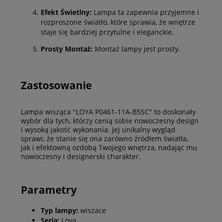
Efekt Świetlny:
Lampa ta zapewnia przyjemne i
rozproszone światło, które sprawia, że wnętrze
staje się bardziej przytulne i eleganckie.
Prosty Montaż:
Montaż lampy jest prosty.
Zastosowanie
Lampa wisząca "LOYA P0461-11A-B5SC" to doskonały
wybór dla tych, którzy cenią sobie nowoczesny design
i wysoką jakość wykonania. Jej unikalny wygląd
sprawi, że stanie się ona zarówno źródłem światła,
jak i efektowną ozdobą Twojego wnętrza, nadając mu
nowoczesny i designerski charakter.
Parametry
Typ lampy:
wiszace
Seria:
Loya