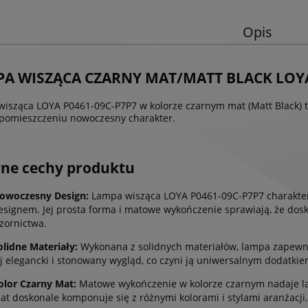
Opis
A WISZĄCA CZARNY MAT/MATT BLACK LOYA
isząca LOYA P0461-09C-P7P7 w kolorze czarnym mat (Matt Black) to
pomieszczeniu nowoczesny charakter.
ne cechy produktu
owoczesny Design:
Lampa wisząca LOYA P0461-09C-P7P7 charakter
esignem. Jej prosta forma i matowe wykończenie sprawiają, że dos
zornictwa.
olidne Materiały:
Wykonana z solidnych materiałów, lampa zapewni
ej elegancki i stonowany wygląd, co czyni ją uniwersalnym dodatki
olor Czarny Mat:
Matowe wykończenie w kolorze czarnym nadaje lam
at doskonale komponuje się z różnymi kolorami i stylami aranżacji.