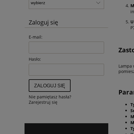
M
i
Zaloguj się
U
P
E-mail:
Zast
Hasło:
Lampa w
pomiesz
ZALOGUJ SIĘ
Par
Nie pamiętasz hasła?
Zarejestruj się
T
S
M
M
T