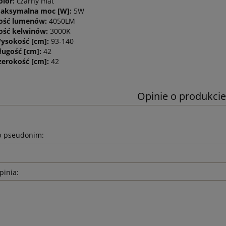
olor:
czarny mat
aksymalna moc [W]:
5W
lość lumenów:
4050LM
lość kelwinów:
3000K
ysokość [cm]:
93-140
ługość [cm]:
42
zerokość [cm]:
42
Opinie o produkcie
b pseudonim:
pinia: