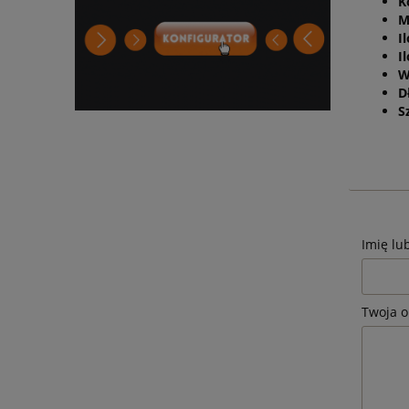
K
M
I
I
W
D
S
Imię lu
Twoja o