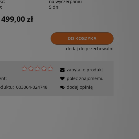
ść:
na wyczerpaniu
w:
5 dni
 499,00 zł
.
DO KOSZYKA
dodaj do przechowalni
zapytaj o produkt
ent:
-
poleć znajomemu
oduktu:
003064-024748
dodaj opinię