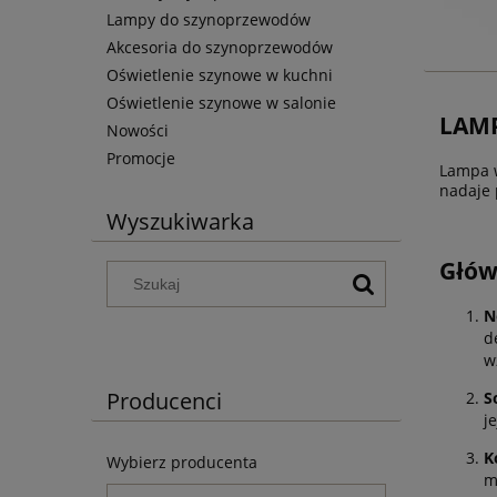
Lampy do szynoprzewodów
Akcesoria do szynoprzewodów
Oświetlenie szynowe w kuchni
Oświetlenie szynowe w salonie
LAMP
Nowości
Promocje
Lampa w
nadaje 
Wyszukiwarka
Głów
N
d
w
Producenci
S
j
K
Wybierz producenta
m