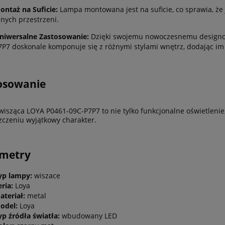
ontaż na Suficie:
Lampa montowana jest na suficie, co sprawia, że 
nnych przestrzeni.
niwersalne Zastosowanie:
Dzięki swojemu nowoczesnemu designow
7P7 doskonale komponuje się z różnymi stylami wnętrz, dodając im
osowanie
isząca LOYA P0461-09C-P7P7 to nie tylko funkcjonalne oświetlenie,
czeniu wyjątkowy charakter.
ametry
yp lampy:
wiszace
eria:
Loya
ateriał:
metal
odel:
Loya
yp źródła światła:
wbudowany LED