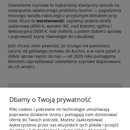
Oświetlenie szynowe to najbardziej elastyczny sposób na
rozwiązanie odwiecznego problemu kuchni — pogodzenia
mocnego światła roboczego z przytulnym klimatem przy
stole. Klucz to
warstwowość
: zaplanuj osobno strefę
zadaniową (4000 K, wysokie IRC, nad blatem), ogólną i
dekoracyjną (3000 K, nad stołem), a potem dobierz oprawy
i poprowadź szynę równolegle do zabudowy.
Jeśli chcesz mieć pewność, że niczego nie pominiesz,
zacznij od gotowego
zestawu do kuchni
, a w razie pytań o
dobór opraw napisz do nas — od 2020 roku pomagamy
klientom zaprojektować oświetlenie szynowe dopasowane
do ich wnętrz.
POMOC
Dbamy o Twoją prywatność
Pliki cookies i pokrewne im technologie umożliwiają
BESTSELLERY
poprawne działanie strony i pomagają nam dostosować
ofertę do Twoich potrzeb. Możesz zaakceptować
wykorzystanie przez nas wszystkich tych plików i przejść