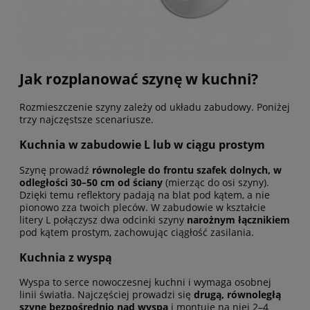
Jak rozplanować szynę w kuchni?
Rozmieszczenie szyny zależy od układu zabudowy. Poniżej
trzy najczęstsze scenariusze.
Kuchnia w zabudowie L lub w ciągu prostym
Szynę prowadź
równolegle do frontu szafek dolnych, w
odległości 30–50 cm od ściany
(mierząc do osi szyny).
Dzięki temu reflektory padają na blat pod kątem, a nie
pionowo zza twoich pleców. W zabudowie w kształcie
litery L połączysz dwa odcinki szyny
narożnym łącznikiem
pod kątem prostym, zachowując ciągłość zasilania.
Kuchnia z wyspą
Wyspa to serce nowoczesnej kuchni i wymaga osobnej
linii światła. Najczęściej prowadzi się
drugą, równoległą
szynę bezpośrednio nad wyspą
i montuje na niej 2–4