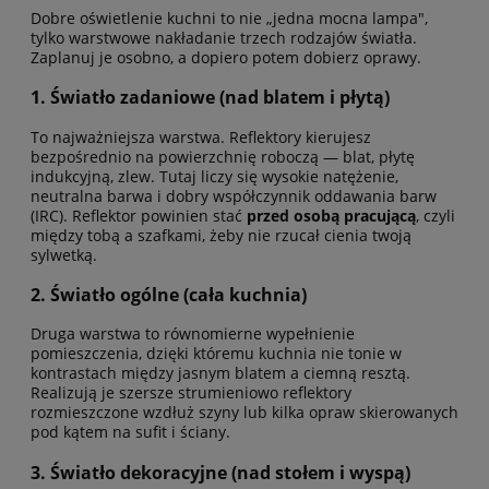
Dobre oświetlenie kuchni to nie „jedna mocna lampa",
tylko warstwowe nakładanie trzech rodzajów światła.
Zaplanuj je osobno, a dopiero potem dobierz oprawy.
1. Światło zadaniowe (nad blatem i płytą)
To najważniejsza warstwa. Reflektory kierujesz
bezpośrednio na powierzchnię roboczą — blat, płytę
indukcyjną, zlew. Tutaj liczy się wysokie natężenie,
neutralna barwa i dobry współczynnik oddawania barw
(IRC). Reflektor powinien stać
przed osobą pracującą
, czyli
między tobą a szafkami, żeby nie rzucał cienia twoją
sylwetką.
2. Światło ogólne (cała kuchnia)
Druga warstwa to równomierne wypełnienie
pomieszczenia, dzięki któremu kuchnia nie tonie w
kontrastach między jasnym blatem a ciemną resztą.
Realizują je szersze strumieniowo reflektory
rozmieszczone wzdłuż szyny lub kilka opraw skierowanych
pod kątem na sufit i ściany.
3. Światło dekoracyjne (nad stołem i wyspą)