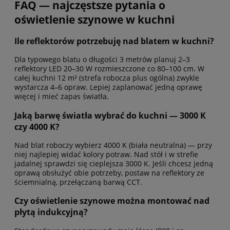
FAQ — najczęstsze pytania o
oświetlenie szynowe w kuchni
Ile reflektorów potrzebuję nad blatem w kuchni?
Dla typowego blatu o długości 3 metrów planuj 2–3
reflektory LED 20–30 W rozmieszczone co 80–100 cm. W
całej kuchni 12 m² (strefa robocza plus ogólna) zwykle
wystarcza 4–6 opraw. Lepiej zaplanować jedną oprawę
więcej i mieć zapas światła.
Jaką barwę światła wybrać do kuchni — 3000 K
czy 4000 K?
Nad blat roboczy wybierz 4000 K (biała neutralna) — przy
niej najlepiej widać kolory potraw. Nad stół i w strefie
jadalnej sprawdzi się cieplejsza 3000 K. Jeśli chcesz jedną
oprawą obsłużyć obie potrzeby, postaw na reflektory ze
ściemnialną, przełączaną barwą CCT.
Czy oświetlenie szynowe można montować nad
płytą indukcyjną?