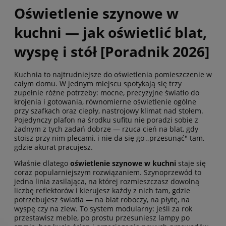
Oświetlenie szynowe w
kuchni — jak oświetlić blat,
wyspę i stół [Poradnik 2026]
Kuchnia to najtrudniejsze do oświetlenia pomieszczenie w
całym domu. W jednym miejscu spotykają się trzy
zupełnie różne potrzeby: mocne, precyzyjne światło do
krojenia i gotowania, równomierne oświetlenie ogólne
przy szafkach oraz ciepły, nastrojowy klimat nad stołem.
Pojedynczy plafon na środku sufitu nie poradzi sobie z
żadnym z tych zadań dobrze — rzuca cień na blat, gdy
stoisz przy nim plecami, i nie da się go „przesunąć" tam,
gdzie akurat pracujesz.
Właśnie dlatego
oświetlenie szynowe w kuchni
staje się
coraz popularniejszym rozwiązaniem. Szynoprzewód to
jedna linia zasilająca, na której rozmieszczasz dowolną
liczbę reflektorów i kierujesz każdy z nich tam, gdzie
potrzebujesz światła — na blat roboczy, na płytę, na
wyspę czy na zlew. To system modularny: jeśli za rok
przestawisz meble, po prostu przesuniesz lampy po