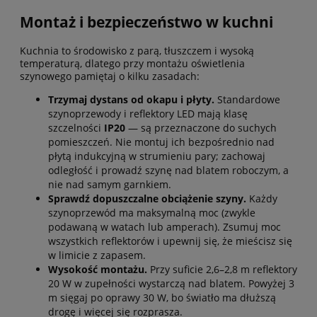
Montaż i bezpieczeństwo w kuchni
Kuchnia to środowisko z parą, tłuszczem i wysoką
temperaturą, dlatego przy montażu oświetlenia
szynowego pamiętaj o kilku zasadach:
Trzymaj dystans od okapu i płyty.
Standardowe
szynoprzewody i reflektory LED mają klasę
szczelności
IP20
— są przeznaczone do suchych
pomieszczeń. Nie montuj ich bezpośrednio nad
płytą indukcyjną w strumieniu pary; zachowaj
odległość i prowadź szynę nad blatem roboczym, a
nie nad samym garnkiem.
Sprawdź dopuszczalne obciążenie szyny.
Każdy
szynoprzewód ma maksymalną moc (zwykle
podawaną w watach lub amperach). Zsumuj moc
wszystkich reflektorów i upewnij się, że mieścisz się
w limicie z zapasem.
Wysokość montażu.
Przy suficie 2,6–2,8 m reflektory
20 W w zupełności wystarczą nad blatem. Powyżej 3
m sięgaj po oprawy 30 W, bo światło ma dłuższą
drogę i więcej się rozprasza.