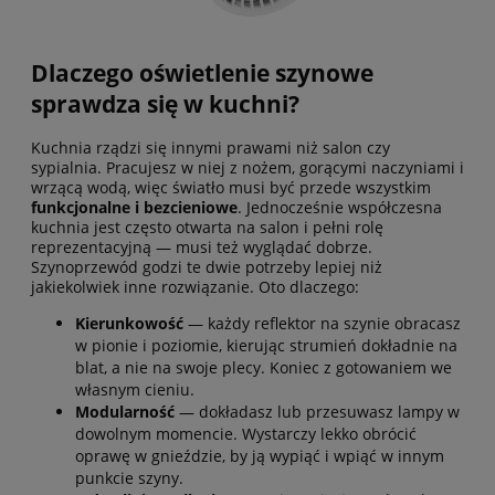
Dlaczego oświetlenie szynowe
sprawdza się w kuchni?
Kuchnia rządzi się innymi prawami niż salon czy
sypialnia. Pracujesz w niej z nożem, gorącymi naczyniami i
wrzącą wodą, więc światło musi być przede wszystkim
funkcjonalne i bezcieniowe
. Jednocześnie współczesna
kuchnia jest często otwarta na salon i pełni rolę
reprezentacyjną — musi też wyglądać dobrze.
Szynoprzewód godzi te dwie potrzeby lepiej niż
jakiekolwiek inne rozwiązanie. Oto dlaczego:
Kierunkowość
— każdy reflektor na szynie obracasz
w pionie i poziomie, kierując strumień dokładnie na
blat, a nie na swoje plecy. Koniec z gotowaniem we
własnym cieniu.
Modularność
— dokładasz lub przesuwasz lampy w
dowolnym momencie. Wystarczy lekko obrócić
oprawę w gnieździe, by ją wypiąć i wpiąć w innym
punkcie szyny.