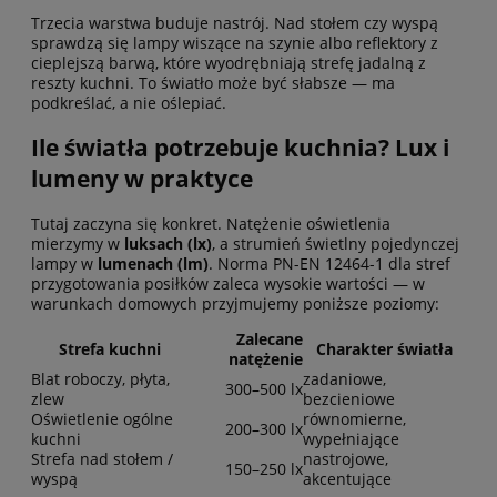
Trzecia warstwa buduje nastrój. Nad stołem czy wyspą
sprawdzą się lampy wiszące na szynie albo reflektory z
cieplejszą barwą, które wyodrębniają strefę jadalną z
reszty kuchni. To światło może być słabsze — ma
podkreślać, a nie oślepiać.
Ile światła potrzebuje kuchnia? Lux i
lumeny w praktyce
Tutaj zaczyna się konkret. Natężenie oświetlenia
mierzymy w
luksach (lx)
, a strumień świetlny pojedynczej
lampy w
lumenach (lm)
. Norma PN-EN 12464-1 dla stref
przygotowania posiłków zaleca wysokie wartości — w
warunkach domowych przyjmujemy poniższe poziomy:
Zalecane
Strefa kuchni
Charakter światła
natężenie
Blat roboczy, płyta,
zadaniowe,
300–500 lx
zlew
bezcieniowe
Oświetlenie ogólne
równomierne,
200–300 lx
kuchni
wypełniające
Strefa nad stołem /
nastrojowe,
150–250 lx
wyspą
akcentujące