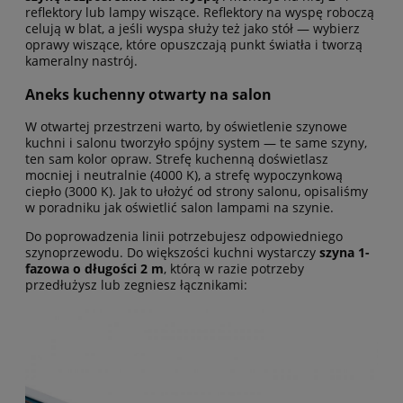
reflektory lub lampy wiszące. Reflektory na wyspę roboczą
celują w blat, a jeśli wyspa służy też jako stół — wybierz
oprawy wiszące, które opuszczają punkt światła i tworzą
kameralny nastrój.
Aneks kuchenny otwarty na salon
W otwartej przestrzeni warto, by oświetlenie szynowe
kuchni i salonu tworzyło spójny system — te same szyny,
ten sam kolor opraw. Strefę kuchenną doświetlasz
mocniej i neutralnie (4000 K), a strefę wypoczynkową
ciepło (3000 K). Jak to ułożyć od strony salonu, opisaliśmy
w poradniku
jak oświetlić salon lampami na szynie
.
Do poprowadzenia linii potrzebujesz odpowiedniego
szynoprzewodu. Do większości kuchni wystarczy
szyna 1-
fazowa o długości 2 m
, którą w razie potrzeby
przedłużysz lub zegniesz łącznikami: