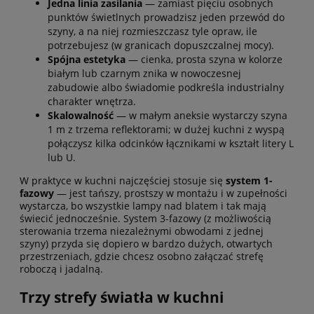
Jedna linia zasilania
— zamiast pięciu osobnych
punktów świetlnych prowadzisz jeden przewód do
szyny, a na niej rozmieszczasz tyle opraw, ile
potrzebujesz (w granicach dopuszczalnej mocy).
Spójna estetyka
— cienka, prosta szyna w kolorze
białym lub czarnym znika w nowoczesnej
zabudowie albo świadomie podkreśla industrialny
charakter wnętrza.
Skalowalność
— w małym aneksie wystarczy szyna
1 m z trzema reflektorami; w dużej kuchni z wyspą
połączysz kilka odcinków łącznikami w kształt litery L
lub U.
W praktyce w kuchni najczęściej stosuje się
system 1-
fazowy
— jest tańszy, prostszy w montażu i w zupełności
wystarcza, bo wszystkie lampy nad blatem i tak mają
świecić jednocześnie. System 3-fazowy (z możliwością
sterowania trzema niezależnymi obwodami z jednej
szyny) przyda się dopiero w bardzo dużych, otwartych
przestrzeniach, gdzie chcesz osobno załączać strefę
roboczą i jadalną.
Trzy strefy światła w kuchni