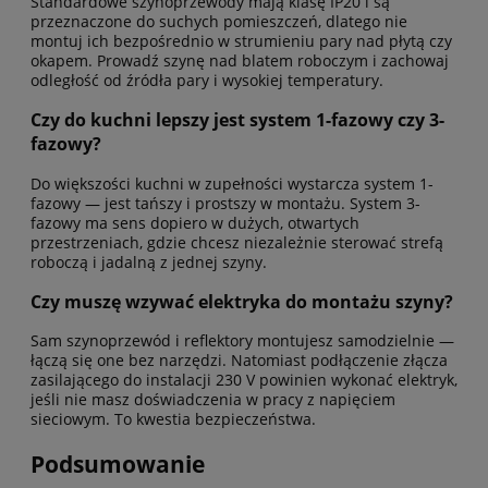
Standardowe szynoprzewody mają klasę IP20 i są
przeznaczone do suchych pomieszczeń, dlatego nie
montuj ich bezpośrednio w strumieniu pary nad płytą czy
okapem. Prowadź szynę nad blatem roboczym i zachowaj
odległość od źródła pary i wysokiej temperatury.
Czy do kuchni lepszy jest system 1-fazowy czy 3-
fazowy?
Do większości kuchni w zupełności wystarcza system 1-
fazowy — jest tańszy i prostszy w montażu. System 3-
fazowy ma sens dopiero w dużych, otwartych
przestrzeniach, gdzie chcesz niezależnie sterować strefą
roboczą i jadalną z jednej szyny.
Czy muszę wzywać elektryka do montażu szyny?
Sam szynoprzewód i reflektory montujesz samodzielnie —
łączą się one bez narzędzi. Natomiast podłączenie złącza
zasilającego do instalacji 230 V powinien wykonać elektryk,
jeśli nie masz doświadczenia w pracy z napięciem
sieciowym. To kwestia bezpieczeństwa.
Podsumowanie