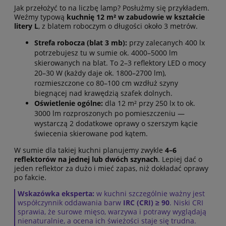
Jak przełożyć to na liczbę lamp? Posłużmy się przykładem.
Weźmy typową
kuchnię 12 m² w zabudowie w kształcie
litery L
, z blatem roboczym o długości około 3 metrów.
Strefa robocza (blat 3 mb):
przy zalecanych 400 lx
potrzebujesz tu w sumie ok. 4000–5000 lm
skierowanych na blat. To 2–3 reflektory LED o mocy
20–30 W (każdy daje ok. 1800–2700 lm),
rozmieszczone co 80–100 cm wzdłuż szyny
biegnącej nad krawędzią szafek dolnych.
Oświetlenie ogólne:
dla 12 m² przy 250 lx to ok.
3000 lm rozproszonych po pomieszczeniu —
wystarczą 2 dodatkowe oprawy o szerszym kącie
świecenia skierowane pod kątem.
W sumie dla takiej kuchni planujemy zwykle
4–6
reflektorów na jednej lub dwóch szynach
. Lepiej dać o
jeden reflektor za dużo i mieć zapas, niż dokładać oprawy
po fakcie.
Wskazówka eksperta:
w kuchni szczególnie ważny jest
współczynnik oddawania barw
IRC (CRI) ≥ 90
. Niski CRI
sprawia, że surowe mięso, warzywa i potrawy wyglądają
nienaturalnie, a ocena ich świeżości staje się trudna.