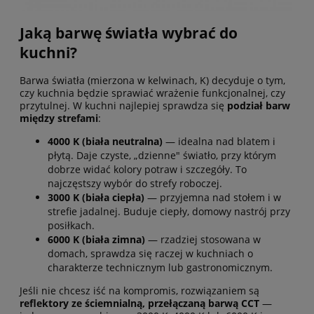
Jaką barwę światła wybrać do
kuchni?
Barwa światła (mierzona w kelwinach, K) decyduje o tym,
czy kuchnia będzie sprawiać wrażenie funkcjonalnej, czy
przytulnej. W kuchni najlepiej sprawdza się
podział barw
między strefami
:
4000 K (biała neutralna)
— idealna nad blatem i
płytą. Daje czyste, „dzienne" światło, przy którym
dobrze widać kolory potraw i szczegóły. To
najczęstszy wybór do strefy roboczej.
3000 K (biała ciepła)
— przyjemna nad stołem i w
strefie jadalnej. Buduje ciepły, domowy nastrój przy
posiłkach.
6000 K (biała zimna)
— rzadziej stosowana w
domach, sprawdza się raczej w kuchniach o
charakterze technicznym lub gastronomicznym.
Jeśli nie chcesz iść na kompromis, rozwiązaniem są
reflektory ze ściemnialną, przełączaną barwą CCT
—