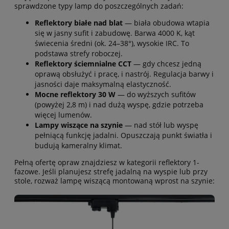
sprawdzone typy lamp do poszczególnych zadań:
Reflektory białe nad blat
— biała obudowa wtapia
się w jasny sufit i zabudowę. Barwa 4000 K, kąt
świecenia średni (ok. 24–38°), wysokie IRC. To
podstawa strefy roboczej.
Reflektory ściemnialne CCT
— gdy chcesz jedną
oprawą obsłużyć i pracę, i nastrój. Regulacja barwy i
jasności daje maksymalną elastyczność.
Mocne reflektory 30 W
— do wyższych sufitów
(powyżej 2,8 m) i nad dużą wyspę, gdzie potrzeba
więcej lumenów.
Lampy wiszące na szynie
— nad stół lub wyspę
pełniącą funkcję jadalni. Opuszczają punkt światła i
budują kameralny klimat.
Pełną ofertę opraw znajdziesz w kategorii
reflektory 1-
fazowe
. Jeśli planujesz strefę jadalną na wyspie lub przy
stole, rozważ lampę wiszącą montowaną wprost na szynie: