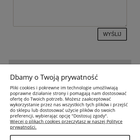
WYŚLIJ
POMOC
Dbamy o Twoją prywatność
Pliki cookies i pokrewne im technologie umożliwiają
BESTSELLERY
poprawne działanie strony i pomagają nam dostosować
ofertę do Twoich potrzeb. Możesz zaakceptować
wykorzystanie przez nas wszystkich tych plików i przejść
do sklepu lub dostosować użycie plików do swoich
MOJE KONTO
preferencji, wybierając opcję "Dostosuj zgody".
Więcej o plikach cookies przeczytasz w naszej Polityce
prywatności.
PŁATNOŚCI I DOSTAWA