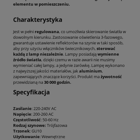
elementu w pomieszczeniu.
Charakterystyka
Jest w pełni
regulowana
, co umożliwia skierowanie światła w
dowolnym kierunku. Zastosowanie oświetlenia 3-fazowego,
gwarantuje ustawienie reflektorów na szynie w taki sposób,
aby przy użyciu włączników świecznikowych,
sterować
każdą z lamp niezależnie
. Lampy posiadają
wymienne
źródło światła
, dzięki czemu w razie awarii nie musimy
wymieniać całej lampy, a jedynie żarówkę. Lampę wykonano
z najwyższej jakości materiałów, jak
aluminium
,
zapewniających znaczące korzyści. Produkt ma
żywotność
przewidzianą na
30 000 godzin.
Specyfikacja
Zasilanie
: 220-240V AC
Napięcie
: 200-260 AC
Częstotliwość
: 50-60 Hz
Rodzaj szynowe:
Trójfazowa
Trzonek
: GU10
Użytkowanie
: Wewnętrzne