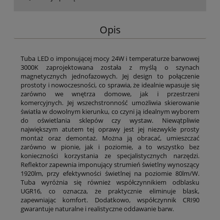
Opis
Tuba LED o imponującej mocy 24W i temperaturze barwowej
3000K zaprojektowana została z myślą o szynach
magnetycznych jednofazowych. Jej design to połączenie
prostoty i nowoczesności, co sprawia, że idealnie wpasuje się
zarówno we wnętrza domowe, jak i przestrzeni
komercyjnych. Jej wszechstronność umożliwia skierowanie
światła w dowolnym kierunku, co czyni ją idealnym wyborem
do oświetlania sklepów czy wystaw. Niewątpliwie
największym atutem tej oprawy jest jej niezwykle prosty
montaż oraz demontaż. Można ją obracać, umieszczać
zarówno w pionie, jak i poziomie, a to wszystko bez
konieczności korzystania ze specjalistycznych narzędzi.
Reflektor zapewnia imponujący strumień świetlny wynoszący
1920lm, przy efektywności świetlnej na poziomie 80lm/W.
Tuba wyróżnia się również współczynnikiem odblasku
UGR16, co oznacza, że praktycznie eliminuje blask,
zapewniając komfort. Dodatkowo, współczynnik CRI90
gwarantuje naturalne i realistyczne oddawanie barw.