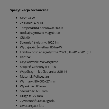
Specyfikacja techniczna:
Moc: 24 W
Zasilanie: 48V DC
Temperatura barwowa: 3000K
Rodzaj szynowe: Magnético
CRI: 90
Strumień świetlny: 1920 lm
Wydajność Świetlna: 80 lm/W
Efektywność energetyczna 2023 (UE-2019/2015): F
Kąt: 24°
Użytkowanie: Wewnętrzne
Stopień Ochrony IP: IP20
Współczynnik oślepiania: UGR 16
Materiał: Poliwęglan
Wymiary: 80x605x27 mm
Wysokość: 80 mm
Szerokość: 605 mm
Długość: 27 mm
Żywotność: 40 000 godz.
Gwarancja: 3 lata