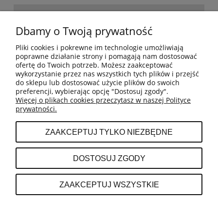
POMOC
Dbamy o Twoją prywatność
Pliki cookies i pokrewne im technologie umożliwiają
BESTSELLERY
poprawne działanie strony i pomagają nam dostosować
ofertę do Twoich potrzeb. Możesz zaakceptować
wykorzystanie przez nas wszystkich tych plików i przejść
do sklepu lub dostosować użycie plików do swoich
MOJE KONTO
preferencji, wybierając opcję "Dostosuj zgody".
Więcej o plikach cookies przeczytasz w naszej Polityce
prywatności.
PŁATNOŚCI I DOSTAWA
ZAAKCEPTUJ TYLKO NIEZBĘDNE
INFORMACJE
DOSTOSUJ ZGODY
O NAS
ZAAKCEPTUJ WSZYSTKIE