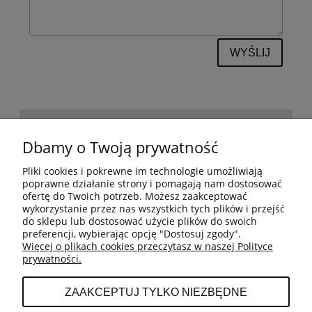
WYŚLIJ
POMOC
Dbamy o Twoją prywatność
Pliki cookies i pokrewne im technologie umożliwiają
BESTSELLERY
poprawne działanie strony i pomagają nam dostosować
ofertę do Twoich potrzeb. Możesz zaakceptować
wykorzystanie przez nas wszystkich tych plików i przejść
do sklepu lub dostosować użycie plików do swoich
MOJE KONTO
preferencji, wybierając opcję "Dostosuj zgody".
Więcej o plikach cookies przeczytasz w naszej Polityce
prywatności.
PŁATNOŚCI I DOSTAWA
ZAAKCEPTUJ TYLKO NIEZBĘDNE