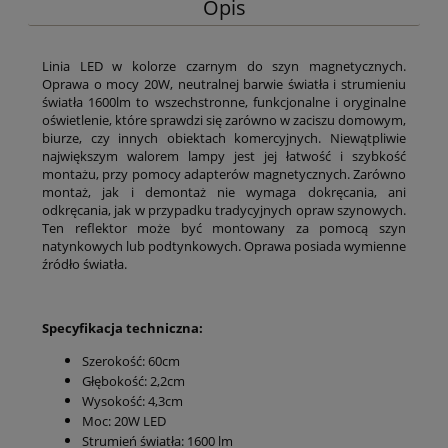
Opis
Linia LED w kolorze czarnym do szyn magnetycznych.
Oprawa o mocy 20W, neutralnej barwie światła i strumieniu
światła 1600lm to wszechstronne, funkcjonalne i oryginalne
oświetlenie, które sprawdzi się zarówno w zaciszu domowym,
biurze, czy innych obiektach komercyjnych. Niewątpliwie
największym walorem lampy jest jej łatwość i szybkość
montażu, przy pomocy adapterów magnetycznych. Zarówno
montaż, jak i demontaż nie wymaga dokręcania, ani
odkręcania, jak w przypadku tradycyjnych opraw szynowych.
Ten reflektor może być montowany za pomocą szyn
natynkowych lub podtynkowych. Oprawa posiada wymienne
źródło światła.
Specyfikacja techniczna:
Szerokość: 60cm
Głębokość: 2,2cm
Wysokość: 4,3cm
Moc: 20W LED
Strumień światła: 1600 lm