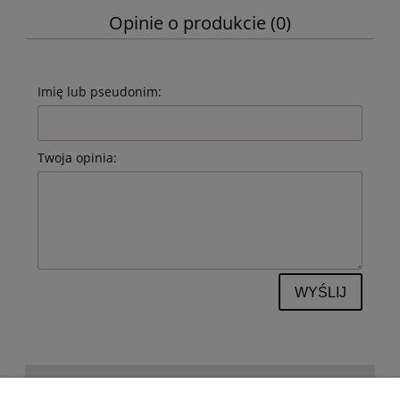
Opinie o produkcie (0)
Imię lub pseudonim:
Twoja opinia:
WYŚLIJ
POMOC