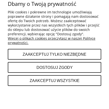
Dbamy o Twoją prywatność
Pliki cookies i pokrewne im technologie umożliwiają
BESTSELLERY
poprawne działanie strony i pomagają nam dostosować
ofertę do Twoich potrzeb. Możesz zaakceptować
wykorzystanie przez nas wszystkich tych plików i przejść
do sklepu lub dostosować użycie plików do swoich
MOJE KONTO
preferencji, wybierając opcję "Dostosuj zgody".
Więcej o plikach cookies przeczytasz w naszej Polityce
prywatności.
PŁATNOŚCI I DOSTAWA
ZAAKCEPTUJ TYLKO NIEZBĘDNE
INFORMACJE
DOSTOSUJ ZGODY
O NAS
ZAAKCEPTUJ WSZYSTKIE
POKAŻ PEŁNĄ WERSJĘ STRONY
Sklep internetowy Shoper.pl