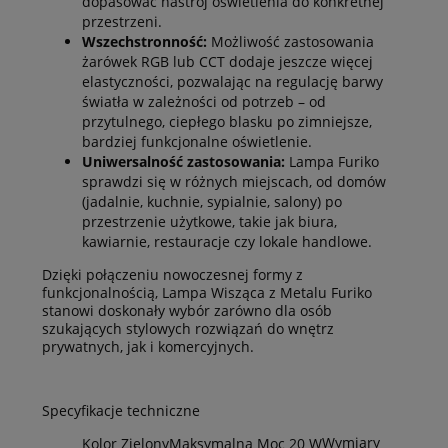
dopasować nastrój oświetlenia do konkretnej
przestrzeni.
Wszechstronność:
Możliwość zastosowania
żarówek RGB lub CCT dodaje jeszcze więcej
elastyczności, pozwalając na regulację barwy
światła w zależności od potrzeb – od
przytulnego, ciepłego blasku po zimniejsze,
bardziej funkcjonalne oświetlenie.
Uniwersalność zastosowania:
Lampa Furiko
sprawdzi się w różnych miejscach, od domów
(jadalnie, kuchnie, sypialnie, salony) po
przestrzenie użytkowe, takie jak biura,
kawiarnie, restauracje czy lokale handlowe.
Dzięki połączeniu nowoczesnej formy z
funkcjonalnością, Lampa Wisząca z Metalu Furiko
stanowi doskonały wybór zarówno dla osób
szukających stylowych rozwiązań do wnętrz
prywatnych, jak i komercyjnych.
Specyfikacje techniczne
Wymiary
Kolor
Zielony
Maksymalna Moc
20 W