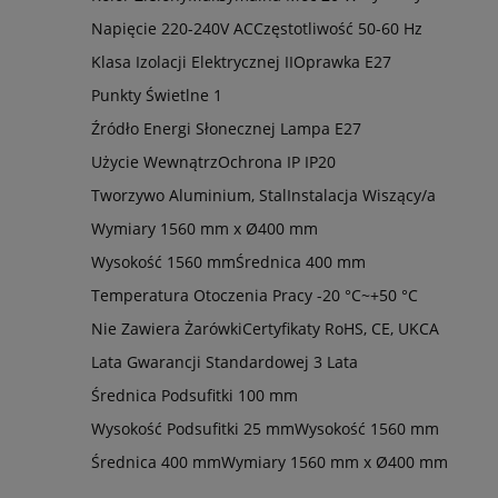
Napięcie
220-240V AC
Częstotliwość
50-60 Hz
Klasa Izolacji Elektrycznej
II
Oprawka
E27
Punkty Świetlne
1
Źródło Energi Słonecznej
Lampa E27
Użycie
Wewnątrz
Ochrona IP
IP20
Tworzywo
Aluminium, Stal
Instalacja
Wiszący/a
Wymiary
1560 mm x Ø400 mm
Wysokość
1560 mm
Średnica
400 mm
Temperatura Otoczenia Pracy
-20 °C~+50 °C
Nie Zawiera
Żarówki
Certyfikaty
RoHS, CE, UKCA
Lata Gwarancji Standardowej
3 Lata
Średnica Podsufitki
100 mm
Wysokość Podsufitki
25 mm
Wysokość
1560 mm
Średnica
400 mm
Wymiary
1560 mm x Ø400 mm