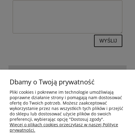
WYŚLIJ
POMOC
Dbamy o Twoją prywatność
Pliki cookies i pokrewne im technologie umożliwiają
BESTSELLERY
poprawne działanie strony i pomagają nam dostosować
ofertę do Twoich potrzeb. Możesz zaakceptować
wykorzystanie przez nas wszystkich tych plików i przejść
do sklepu lub dostosować użycie plików do swoich
MOJE KONTO
preferencji, wybierając opcję "Dostosuj zgody".
Więcej o plikach cookies przeczytasz w naszej Polityce
prywatności.
PŁATNOŚCI I DOSTAWA