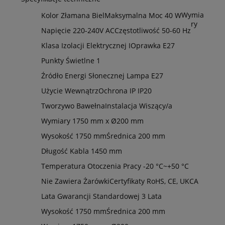
Wymia
Kolor
Złamana Biel
Maksymalna Moc
40 W
ry
Napięcie
220-240V AC
Częstotliwość
50-60 Hz
Klasa Izolacji Elektrycznej
I
Oprawka
E27
Punkty Świetlne
1
Źródło Energi Słonecznej
Lampa E27
Użycie
Wewnątrz
Ochrona IP
IP20
Tworzywo
Bawełna
Instalacja
Wiszący/a
Wymiary
1750 mm x Ø200 mm
Wysokość
1750 mm
Średnica
200 mm
Długość Kabla
1450 mm
Temperatura Otoczenia Pracy
-20 °C~+50 °C
Nie Zawiera
Żarówki
Certyfikaty
RoHS, CE, UKCA
Lata Gwarancji Standardowej
3 Lata
Wysokość
1750 mm
Średnica
200 mm