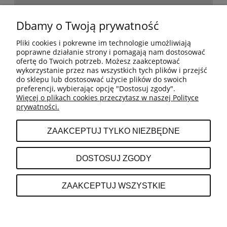
POMOC
Dbamy o Twoją prywatność
Pliki cookies i pokrewne im technologie umożliwiają
BESTSELLERY
poprawne działanie strony i pomagają nam dostosować
ofertę do Twoich potrzeb. Możesz zaakceptować
wykorzystanie przez nas wszystkich tych plików i przejść
do sklepu lub dostosować użycie plików do swoich
MOJE KONTO
preferencji, wybierając opcję "Dostosuj zgody".
Więcej o plikach cookies przeczytasz w naszej Polityce
prywatności.
PŁATNOŚCI I DOSTAWA
ZAAKCEPTUJ TYLKO NIEZBĘDNE
INFORMACJE
DOSTOSUJ ZGODY
O NAS
ZAAKCEPTUJ WSZYSTKIE
POKAŻ PEŁNĄ WERSJĘ STRONY