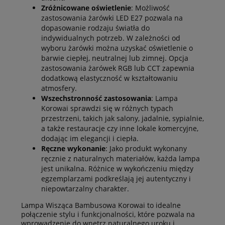
Zróżnicowane oświetlenie
: Możliwość
zastosowania żarówki LED E27 pozwala na
dopasowanie rodzaju światła do
indywidualnych potrzeb. W zależności od
wyboru żarówki można uzyskać oświetlenie o
barwie ciepłej, neutralnej lub zimnej. Opcja
zastosowania żarówek RGB lub CCT zapewnia
dodatkową elastyczność w kształtowaniu
atmosfery.
Wszechstronność zastosowania
: Lampa
Korowai sprawdzi się w różnych typach
przestrzeni, takich jak salony, jadalnie, sypialnie,
a także restauracje czy inne lokale komercyjne,
dodając im elegancji i ciepła.
Ręczne wykonanie
: Jako produkt wykonany
ręcznie z naturalnych materiałów, każda lampa
jest unikalna. Różnice w wykończeniu między
egzemplarzami podkreślają jej autentyczny i
niepowtarzalny charakter.
Lampa Wisząca Bambusowa Korowai to idealne
połączenie stylu i funkcjonalności, które pozwala na
wprowadzenie do wnętrz naturalnego uroku i