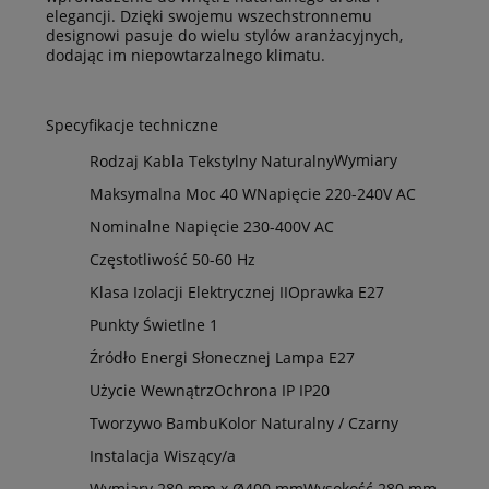
elegancji. Dzięki swojemu wszechstronnemu
designowi pasuje do wielu stylów aranżacyjnych,
dodając im niepowtarzalnego klimatu.
Specyfikacje techniczne
Wymiary
Rodzaj Kabla
Tekstylny Naturalny
Maksymalna Moc
40 W
Napięcie
220-240V AC
Nominalne Napięcie
230-400V AC
Częstotliwość
50-60 Hz
Klasa Izolacji Elektrycznej
II
Oprawka
E27
Punkty Świetlne
1
Źródło Energi Słonecznej
Lampa E27
Użycie
Wewnątrz
Ochrona IP
IP20
Tworzywo
Bambu
Kolor
Naturalny / Czarny
Instalacja
Wiszący/a
Wymiary
280 mm x Ø400 mm
Wysokość
280 mm