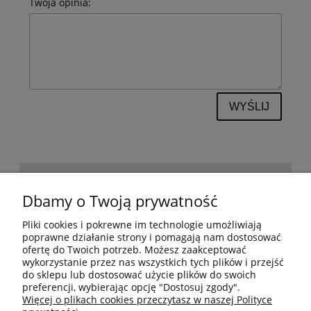
Twoja opinia:
WYŚLIJ
POMOC
Dbamy o Twoją prywatność
Pliki cookies i pokrewne im technologie umożliwiają
BESTSELLERY
poprawne działanie strony i pomagają nam dostosować
ofertę do Twoich potrzeb. Możesz zaakceptować
wykorzystanie przez nas wszystkich tych plików i przejść
do sklepu lub dostosować użycie plików do swoich
MOJE KONTO
preferencji, wybierając opcję "Dostosuj zgody".
Więcej o plikach cookies przeczytasz w naszej Polityce