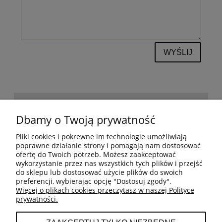
WYŚLIJ
POMOC
Dbamy o Twoją prywatność
Pliki cookies i pokrewne im technologie umożliwiają
BESTSELLERY
poprawne działanie strony i pomagają nam dostosować
ofertę do Twoich potrzeb. Możesz zaakceptować
wykorzystanie przez nas wszystkich tych plików i przejść
do sklepu lub dostosować użycie plików do swoich
MOJE KONTO
preferencji, wybierając opcję "Dostosuj zgody".
Więcej o plikach cookies przeczytasz w naszej Polityce
prywatności.
PŁATNOŚCI I DOSTAWA