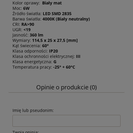
Kolor oprawy:
Biały mat
Moc:
6W
Źródło światła:
LED SMD 2835
Barwa światła:
4000K
(Biały neutralny)
CRI:
RA>90
UGR:
<19
Jasność:
360 lm
Wymiary:
114,5 x 25 x 27,5 [mm]
Kąt świecenia:
60°
Klasa odporności:
IP20
Klasa ochronności elektrycznej:
III
Klasa energetyczna:
G
Temperatura pracy:
-25° + 60°C
Opinie o produkcie (0)
Imię lub pseudonim:
Twoja opinia: