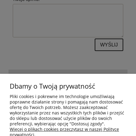
WYŚLIJ
POMOC
Dbamy o Twoją prywatność
Pliki cookies i pokrewne im technologie umożliwiają
BESTSELLERY
poprawne działanie strony i pomagają nam dostosować
ofertę do Twoich potrzeb. Możesz zaakceptować
wykorzystanie przez nas wszystkich tych plików i przejść
do sklepu lub dostosować użycie plików do swoich
MOJE KONTO
preferencji, wybierając opcję "Dostosuj zgody".
Więcej o plikach cookies przeczytasz w naszej Polityce
prywatności.